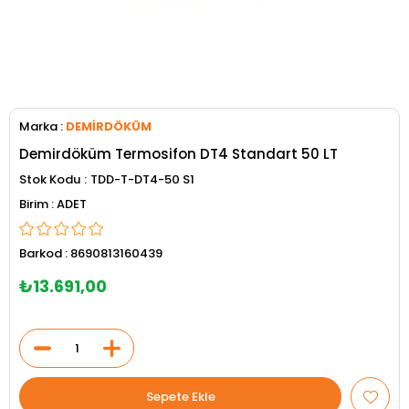
Marka
:
DEMİRDÖKÜM
Demirdöküm Termosifon DT4 Standart 50 LT
Stok Kodu
TDD-T-DT4-50 S1
ADET
Barkod
:
8690813160439
₺13.691,00