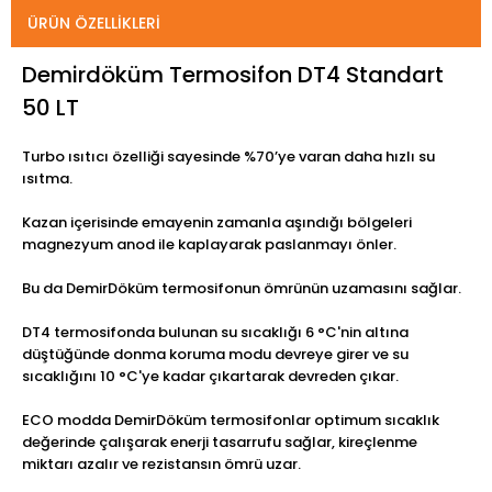
ÜRÜN ÖZELLIKLERI
Demirdöküm Termosifon DT4 Standart
50 LT
Turbo ısıtıcı özelliği sayesinde %70’ye varan daha hızlı su
ısıtma.
Kazan içerisinde emayenin zamanla aşındığı bölgeleri
magnezyum anod ile kaplayarak paslanmayı önler.
Bu da DemirDöküm termosifonun ömrünün uzamasını sağlar.
DT4 termosifonda bulunan su sıcaklığı 6 °C'nin altına
düştüğünde donma koruma modu devreye girer ve su
sıcaklığını 10 °C'ye kadar çıkartarak devreden çıkar.
ECO modda DemirDöküm termosifonlar optimum sıcaklık
değerinde çalışarak enerji tasarrufu sağlar, kireçlenme
miktarı azalır ve rezistansın ömrü uzar.