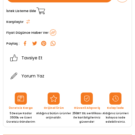
İstek Listeme Ekle
Karşılaştır
Fiyat Düşünce Haber Ver
Paylaş :
Tavsiye Et
Yorum Yaz
Ücretsiz Kargo
Orijinal Ürün
Güvenli Alışveriş
Kolay İade
5 Desiye Kadar
Aldığınız bütün ürünler
256BIT SSL sertifikası
Aldığınız ürünleri
3500₺ ve Üzeri
orijinaldir.
ile kart bilgileriniz
kolayca iade
Ücretsiz Gönderim
güvende!
edebilirsiniz.