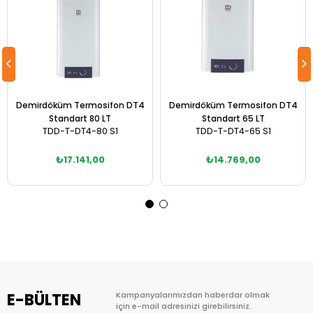
Demirdöküm Termosifon DT4
Demirdöküm Termosifon DT4
Standart 80 LT
Standart 65 LT
TDD-T-DT4-80 S1
TDD-T-DT4-65 S1
₺17.141,00
₺14.769,00
Sepete Ekle
Sepete Ekle
E-BÜLTEN
Kampanyalarımızdan haberdar olmak
için e-mail adresinizi girebilirsiniz.