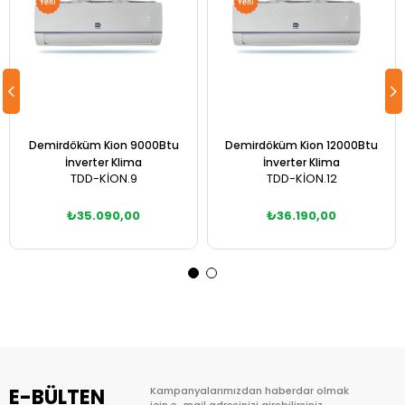
Demirdöküm Kion 9000Btu
Demirdöküm Kion 12000Btu
İnverter Klima
İnverter Klima
TDD-KİON.9
TDD-KİON.12
₺35.090,00
₺36.190,00
Sepete Ekle
Sepete Ekle
E-BÜLTEN
Kampanyalarımızdan haberdar olmak
için e-mail adresinizi girebilirsiniz.