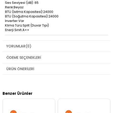
Ses Seviyesi (dB): 65
Renk:Beyaz
BTU (Isıtma Kapasitesi):24000
BTU (Soğutma Kapasitesi):24000
Inverter:Var
Klima Türü:Split (Duvar Tipi)
Enerji Sınıfı:A++
YORUMLAR
(0)
ÖDEME SEÇENEKLERI
ÜRÜN ÖNERILERI
Benzer Ürünler