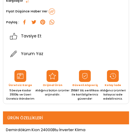
Karşılaştır
Fiyat Düşünce Haber Ver
Paylaş :
Tavsiye Et
Yorum Yaz
Ücretsiz Kargo
Orijinal Ürün
Güvenli Alışveriş
Kolay İade
5 Desiye Kadar
Aldığınız bütün ürünler
256BIT SSL sertifikası
Aldığınız ürünleri
3500₺ ve Üzeri
orijinaldir.
ile kart bilgileriniz
kolayca iade
Ücretsiz Gönderim
güvende!
edebilirsiniz.
ÜRÜN ÖZELLIKLERI
Demirdöküm Kion 24000Btu İnverter Klima