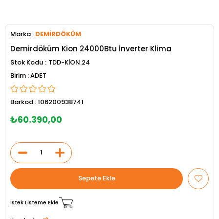
Marka
:
DEMİRDÖKÜM
Demirdöküm Kion 24000Btu İnverter Klima
Stok Kodu
TDD-KİON.24
ADET
Barkod
:
106200938741
₺60.390,00
İstek Listeme Ekle