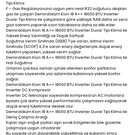
Tipi Klima
F – Gas Regülasyonuna uygun yeni nesil R32 soğutucu akışkan
gaz ile çalışan Demirdöküm Kion 18 A++ 18000 BTU Inverter
Duvar Tipi Klima ile çalışanlara göre yaklaşık %68 daha az sera
gazı salınımı yaparak ozon tabakasına daha az etki eder.
Demirdöküm Kion 18 A++ 18000 BTU Inverter Duvar Tipi Klima ile
Yüksek Enerji Verimliliği ve Düşük Sarfiyat
Soğutma Verim Sınıfında (SEER) 7’ye varan, Isıtma Verim
Sınıfında (SCOP) 4,3’e varan enerji değerleriyle düşük enerji
tüketimi yaparken, yüksek verim sağlar.
Demirdöküm Kion 18 A++ 18000 BTU Inverter Duvar Tipi Klima ile
Hızlı Soğutma
Ortamın çok kısa zaman içinde istenilen konfor şartlarına
ulaşması sayesinde yaz aylarında kullanıcıya yüksek konfor
sağlar.
Demirdöküm Kion 18 A++ 18000 BTU Inverter Duvar Tipi Klima ile
Inverter DC Kompresör
Inverter DC teknolojisi sayesinde kompresörün AC motorlara
kıyasla çok daha yüksek performansta çalışmasını sağlayarak
düşük enerji tüketimine destek olur.
Demirdöküm Kion 18 A++ 18000 BTU Inverter Duvar Tipi Klima ile
Geniş Çalışma Aralığı
Kışları aşırı soğuk yazları aşırı sıcak bölgelerde bile güvenle
çalışmaya uygun cihazlardır.
Bu sayede ürün dayanıklılığı yükseltilmiş ve kullanım ömrü