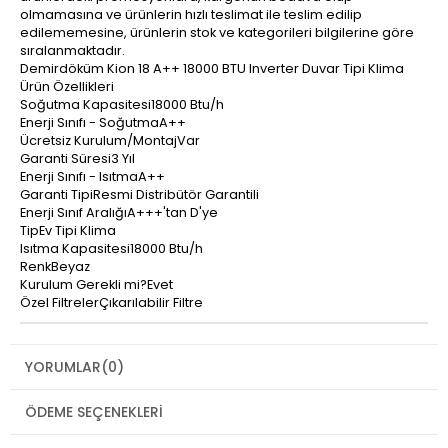
olmamasına ve ürünlerin hızlı teslimat ile teslim edilip
edilememesine, ürünlerin stok ve kategorileri bilgilerine göre
sıralanmaktadır.
Demirdöküm Kion 18 A++ 18000 BTU Inverter Duvar Tipi Klima
Ürün Özellikleri
Soğutma Kapasitesi18000 Btu/h
Enerji Sınıfı - SoğutmaA++
Ücretsiz Kurulum/MontajVar
Garanti Süresi3 Yıl
Enerji Sınıfı - IsıtmaA++
Garanti TipiResmi Distribütör Garantili
Enerji Sınıf AralığıA+++'tan D'ye
TipEv Tipi Klima
Isıtma Kapasitesi18000 Btu/h
RenkBeyaz
Kurulum Gerekli mi?Evet
Özel FiltrelerÇıkarılabilir Filtre
YORUMLAR
(0)
ÖDEME SEÇENEKLERI