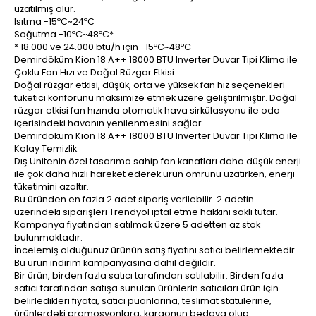
uzatılmış olur.
Isıtma -15ºC~24ºC
Soğutma -10ºC~48ºC*
* 18.000 ve 24.000 btu/h için -15ºC~48ºC
Demirdöküm Kion 18 A++ 18000 BTU Inverter Duvar Tipi Klima ile
Çoklu Fan Hızı ve Doğal Rüzgar Etkisi
Doğal rüzgar etkisi, düşük, orta ve yüksek fan hız seçenekleri
tüketici konforunu maksimize etmek üzere geliştirilmiştir. Doğal
rüzgar etkisi fan hızında otomatik hava sirkülasyonu ile oda
içerisindeki havanın yenilenmesini sağlar.
Demirdöküm Kion 18 A++ 18000 BTU Inverter Duvar Tipi Klima ile
Kolay Temizlik
Dış Ünitenin özel tasarıma sahip fan kanatları daha düşük enerji
ile çok daha hızlı hareket ederek ürün ömrünü uzatırken, enerji
tüketimini azaltır.
Bu üründen en fazla 2 adet sipariş verilebilir. 2 adetin
üzerindeki siparişleri Trendyol iptal etme hakkını saklı tutar.
Kampanya fiyatından satılmak üzere 5 adetten az stok
bulunmaktadır.
İncelemiş olduğunuz ürünün satış fiyatını satıcı belirlemektedir.
Bu ürün indirim kampanyasına dahil değildir.
Bir ürün, birden fazla satıcı tarafından satılabilir. Birden fazla
satıcı tarafından satışa sunulan ürünlerin satıcıları ürün için
belirledikleri fiyata, satıcı puanlarına, teslimat statülerine,
ürünlerdeki promosyonlara, kargonun bedava olup