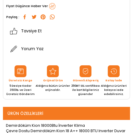
Fiyat Düşünce Haber Ver
Paylaş :
Tavsiye Et
Yorum Yaz
Ücretsiz Kargo
Orijinal Ürün
Güvenli Alışveriş
Kolay İade
5 Desiye Kadar
Aldığınız bütün ürünler
256BIT SSL sertifikası
Aldığınız ürünleri
3500₺ ve Üzeri
orijinaldir.
ile kart bilgileriniz
kolayca iade
Ücretsiz Gönderim
güvende!
edebilirsiniz.
ÜRÜN ÖZELLIKLERI
Demirdöküm Kion 18000Btu İnverter Klima
Çevre Dostu Demirdöküm Kion 18 A++ 18000 BTU Inverter Duvar