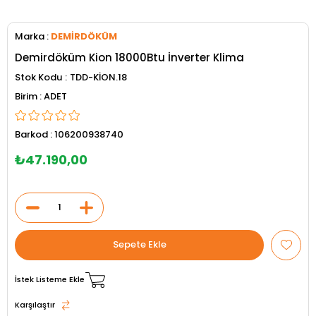
Marka
:
DEMİRDÖKÜM
Demirdöküm Kion 18000Btu İnverter Klima
Stok Kodu
TDD-KİON.18
ADET
Barkod
:
106200938740
₺47.190,00
İstek Listeme Ekle
Karşılaştır