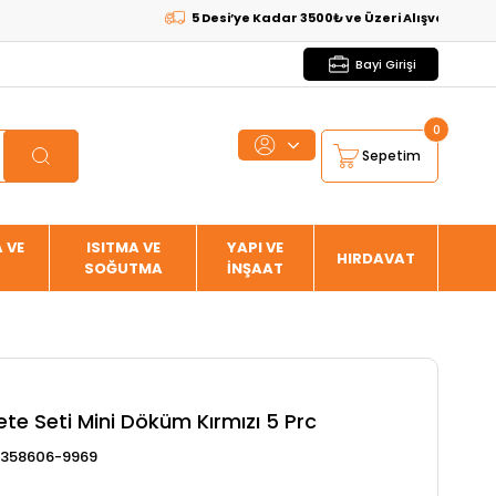
5 Desi’ye Kadar 3500₺ ve Üzeri Alışverişlerde
KARG
Bayi Girişi
0
Sepetim
 VE
ISITMA VE
YAPI VE
HIRDAVAT
SOĞUTMA
İNŞAAT
te Seti Mini Döküm Kırmızı 5 Prc
358606-9969