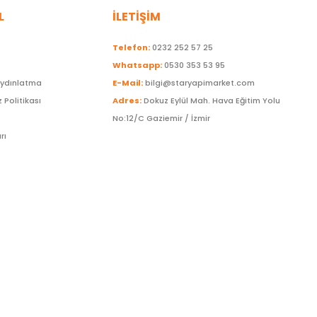
L
İLETİŞİM
Telefon:
0232 252 57 25
Whatsapp:
0530 353 53 95
Aydınlatma
E-Mail:
bilgi@staryapimarket.com
z Politikası
Adres:
Dokuz Eylül Mah. Hava Eğitim Yolu
No:12/C Gaziemir / İzmir
rı