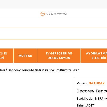
Çözüm Merkezi
Lİ EL
EV GEREÇLERİ VE
AYDINLATMA
MUTFAK
ERİ
DEKORASYON
ELEKTRİK
eri
Decorev Tencete Seti Mini Döküm Kırmızı 5 Prc
Marka
:
NATURAK
Decorev Tence
Stok Kodu
NTRAK-
ADET