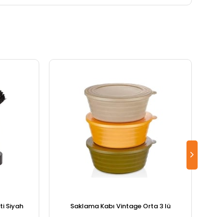
i Siyah
Saklama Kabı Vintage Orta 3 lü
S