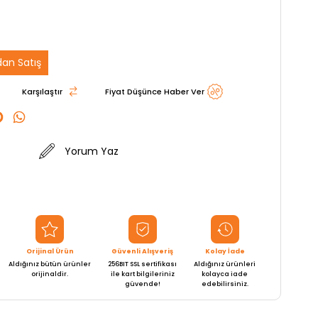
an Satış
Karşılaştır
Fiyat Düşünce Haber Ver
Yorum Yaz
Orijinal Ürün
Güvenli Alışveriş
Kolay İade
Aldığınız bütün ürünler
256BIT SSL sertifikası
Aldığınız ürünleri
orijinaldir.
ile kart bilgileriniz
kolayca iade
güvende!
edebilirsiniz.