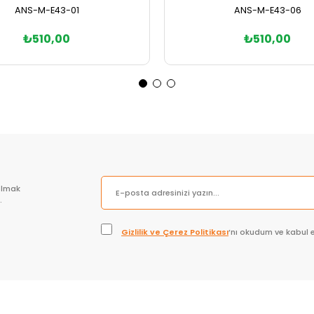
ANS-M-E43-01
ANS-M-E43-06
₺510,00
₺510,00
Sepete Ekle
Sepete Ekle
olmak
.
Gizlilik ve Çerez Politikası
’nı okudum ve kabul 