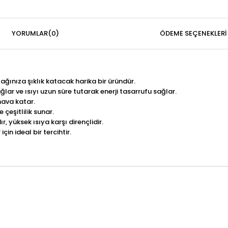
YORUMLAR
(0)
ÖDEME SEÇENEKLERI
ğınıza şıklık katacak harika bir üründür.
lar ve ısıyı uzun süre tutarak enerji tasarrufu sağlar.
hava katar.
 çeşitlilik sunar.
yüksek ısıya karşı dirençlidir.
in ideal bir tercihtir.