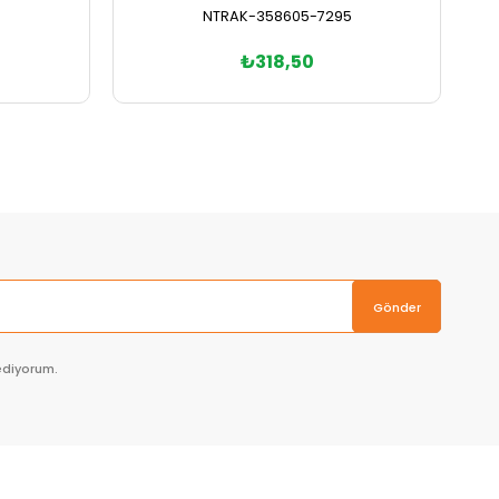
NTRAK-358605-7295
₺318,50
Sepete Ekle
Gönder
ediyorum.