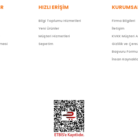
ER
HIZLI ERİŞİM
KURUMSA
Bilgi Toplumu Hizmetleri
Firma Bilgileri
Yeni Ürünler
İletişim
ı
Müşteri Hizmetleri
KVKK Müşteri 
şmesi
Sepetim
Gizlilik ve Çere
Başvuru Formu
İnsan Kaynakla