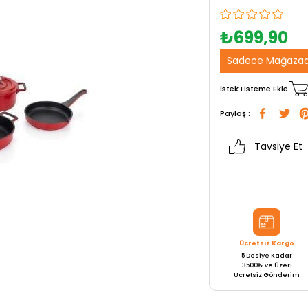
₺699,90
Sadece Mağazad
İstek Listeme Ekle
Paylaş :
Tavsiye Et
Ücretsiz Kargo
5 Desiye Kadar
3500₺ ve Üzeri
Ücretsiz Gönderim