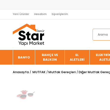
Yeni Ürünler
Hesabım
Siparişlerim
BAHÇE VE
EL
ELEKTRİK
BANYO
BALKON
ALETLERİ
ALETL
Anasayfa
MUTFAK
Mutfak Gereçleri
Diğer Mutfak Gereçl