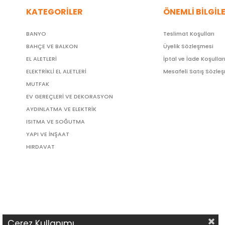
KATEGORİLER
ÖNEMLİ BİLGİL
BANYO
Teslimat Koşulları
BAHÇE VE BALKON
Üyelik Sözleşmesi
EL ALETLERİ
İptal ve İade Koşullar
ELEKTRİKLİ EL ALETLERİ
Mesafeli Satış Sözle
MUTFAK
EV GEREÇLERİ VE DEKORASYON
AYDINLATMA VE ELEKTRİK
ISITMA VE SOĞUTMA
YAPI VE İNŞAAT
HIRDAVAT
Çerez Kullanımı