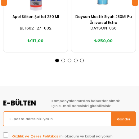
Apel Silikon Şeffaf 280 Ml
Dayson Mastik Siyah 280Ml Pu
Üniversal Extra
BET602_27_002
DAYSON-056
₺117,00
₺250,00
Sepete Ekle
Sepete Ekle
E-BÜLTEN
Kampanyalarımızdan haberdar olmak
için e-mail adresinizi girebilirsiniz.
Gönder
Gizlilik ve Çerez Politikası
’nı okudum ve kabul ediyorum.