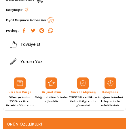
Karşılaştır
Fiyat Düşünce Haber Ver
Paylaş :
Tavsiye Et
Yorum Yaz
Ücretsiz Kargo
Orijinal Ürün
Güvenli Alışveriş
Kolay İade
5 Desiye Kadar
Aldığınız bütün ürünler
256BIT SSL sertifikası
Aldığınız ürünleri
3500₺ ve Üzeri
orijinaldir.
ile kart bilgileriniz
kolayca iade
Ücretsiz Gönderim
güvende!
edebilirsiniz.
ÜRÜN ÖZELLIKLERI