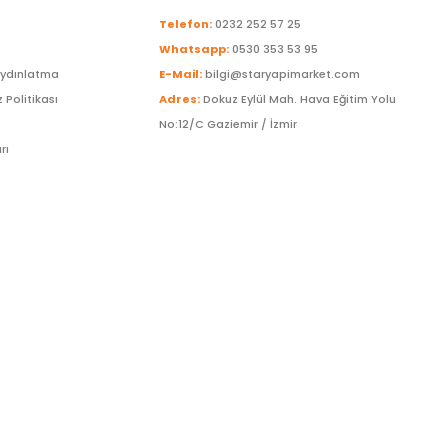
Telefon:
0232 252 57 25
Whatsapp:
0530 353 53 95
Aydınlatma
E-Mail:
bilgi@staryapimarket.com
z Politikası
Adres:
Dokuz Eylül Mah. Hava Eğitim Yolu
No:12/C Gaziemir / İzmir
rı