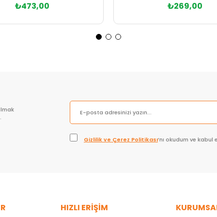
₺473,00
₺269,00
Sepete Ekle
Sepete Ekle
olmak
.
Gizlilik ve Çerez Politikası
’nı okudum ve kabul 
ER
HIZLI ERİŞİM
KURUMSA