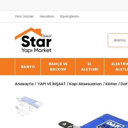
Yeni Ürünler
Hesabım
Siparişlerim
BAHÇE VE
EL
ELEKTRİK
BANYO
BALKON
ALETLERİ
ALETL
Anasayfa
YAPI VE İNŞAAT
Kapı Aksesuarları
Kilitler
Daf 