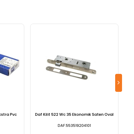
kstra Pvc
Daf Kilit 522 Wc 35 Ekonomik Saten Oval
Ka
DAF.553519204101