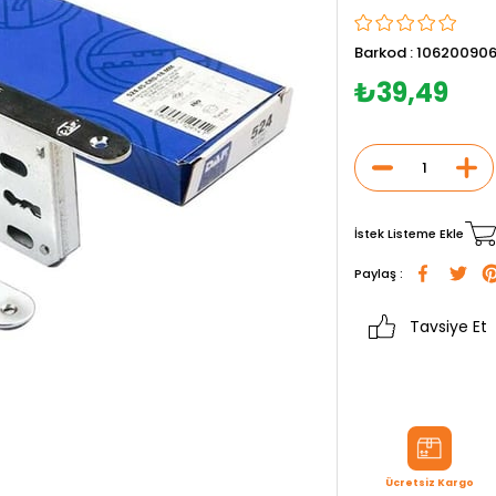
Barkod
:
10620090
₺39,49
İstek Listeme Ekle
Paylaş :
Tavsiye Et
Ücretsiz Kargo