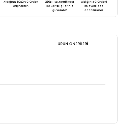
Aldığınız bütün ürünler
256BIT SSL sertifikası
Aldığınız ürünleri
orijinaldir.
ile kart bilgileriniz
kolayca iade
güvende!
edebilirsiniz.
ÜRÜN ÖNERILERI