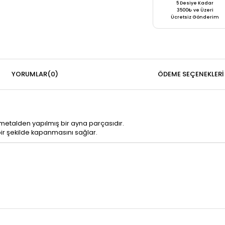
5 Desiye Kadar
3500₺ ve Üzeri
Ücretsiz Gönderim
YORUMLAR
(0)
ÖDEME SEÇENEKLERI
le metalden yapılmış bir ayna parçasıdır.
bir şekilde kapanmasını sağlar.