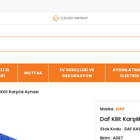
Çözüm Merkezi
Lİ EL
EV GEREÇLERİ VE
AYDINLATMA
MUTFAK
ERİ
DEKORASYON
ELEKTRİK
Kilit Karşılık Aynası
Marka
:
DAF
Daf Kilit Karşıl
Stok Kodu
DAF.KA
ADET