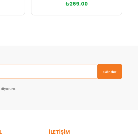
₺269,00
Sepete Ekle
Gönder
ediyorum.
L
İLETİŞİM