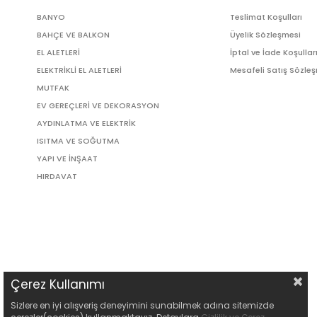
BANYO
Teslimat Koşulları
BAHÇE VE BALKON
Üyelik Sözleşmesi
EL ALETLERİ
İptal ve İade Koşullar
ELEKTRİKLİ EL ALETLERİ
Mesafeli Satış Sözle
MUTFAK
EV GEREÇLERİ VE DEKORASYON
AYDINLATMA VE ELEKTRİK
ISITMA VE SOĞUTMA
YAPI VE İNŞAAT
HIRDAVAT
Çerez Kullanımı
Sizlere en iyi alışveriş deneyimini sunabilmek adına sitemizde