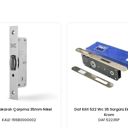
akaralı Çarpma 35mm Nikel
Daf Kilit 522 Wc 35 Sürgülü E
Krom
KALE-155B0000002
DAF.52235P