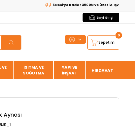
5 Desi’ye Kadar 3500₺ ve Üzeri Alışverişlerde
KARG
Bayi Girişi
0
Sepetim
 VE
ISITMA VE
YAPI VE
HIRDAVAT
SOĞUTMA
İNŞAAT
ık Aynası
SLIK_1