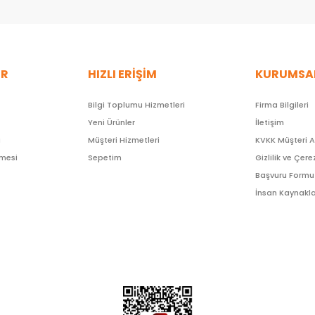
ER
HIZLI ERİŞİM
KURUMSA
Bilgi Toplumu Hizmetleri
Firma Bilgileri
Yeni Ürünler
İletişim
ı
Müşteri Hizmetleri
KVKK Müşteri 
şmesi
Sepetim
Gizlilik ve Çere
Başvuru Formu
İnsan Kaynakla