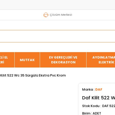
Çözüm Merkezi
Lİ EL
EV GEREÇLERİ VE
AYDINLATMA
MUTFAK
ERİ
DEKORASYON
ELEKTRİK
 Kilit 522 Wc 35 Sürgülü Ekstra Pvc Krom
Marka
:
DAF
Daf Kilit 522 
Stok Kodu
DAF.52
ADET