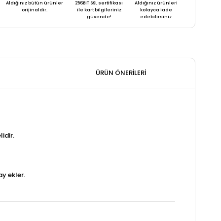
Aldığınız bütün ürünler
256BIT SSL sertifikası
Aldığınız ürünleri
orijinaldir.
ile kart bilgileriniz
kolayca iade
güvende!
edebilirsiniz.
ÜRÜN ÖNERILERI
idir.
y ekler.