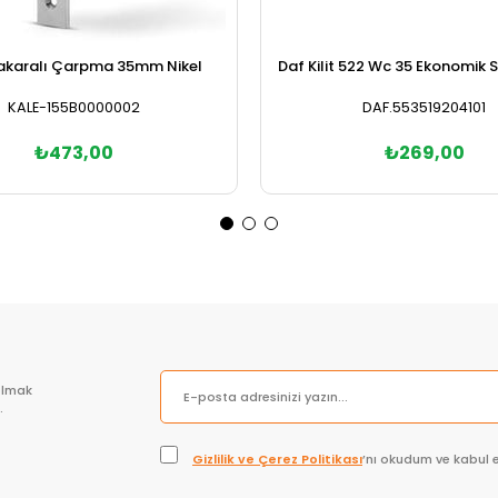
akaralı Çarpma 35mm Nikel
Daf Kilit 522 Wc 35 Ekonomik 
KALE-155B0000002
DAF.553519204101
₺473,00
₺269,00
Sepete Ekle
Sepete Ekle
olmak
.
Gizlilik ve Çerez Politikası
’nı okudum ve kabul 