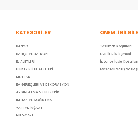
KATEGORİLER
ÖNEMLİ BİLGİL
BANYO
Teslimat Koşulları
BAHÇE VE BALKON
Üyelik Sözleşmesi
EL ALETLERİ
İptal ve İade Koşullar
ELEKTRİKLİ EL ALETLERİ
Mesafeli Satış Sözle
MUTFAK
EV GEREÇLERİ VE DEKORASYON
AYDINLATMA VE ELEKTRİK
ISITMA VE SOĞUTMA
YAPI VE İNŞAAT
HIRDAVAT