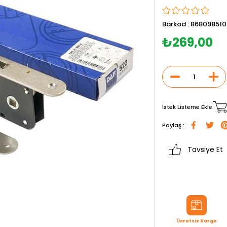
Barkod
:
86809851
₺269,00
İstek Listeme Ekle
Paylaş :
Tavsiye Et
Ücretsiz Kargo