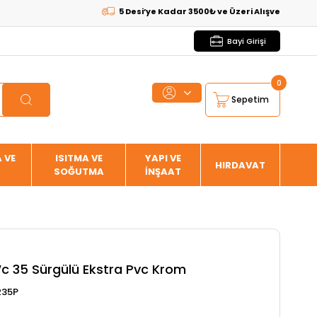
5 Desi’ye Kadar 3500₺ ve Üzeri Alışverişlerde
KARGO
Bayi Girişi
0
Sepetim
 VE
ISITMA VE
YAPI VE
HIRDAVAT
SOĞUTMA
İNŞAAT
Wc 35 Sürgülü Ekstra Pvc Krom
235P