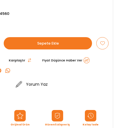
04560
Karşılaştır
Fiyat Düşünce Haber Ver
Yorum Yaz
Orijinal Ürün
Güvenli Alışveriş
Kolay İade