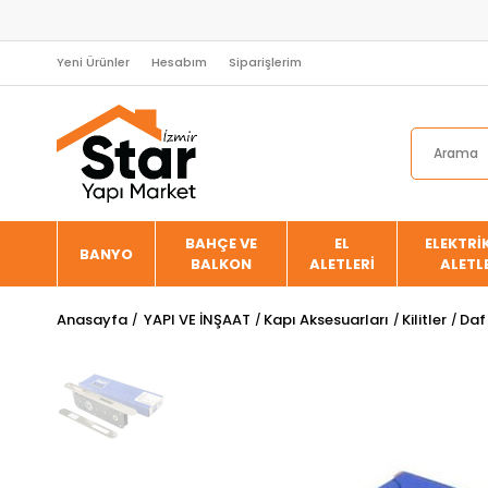
Yeni Ürünler
Hesabım
Siparişlerim
BAHÇE VE
EL
ELEKTRİK
BANYO
BALKON
ALETLERİ
ALETL
Anasayfa
YAPI VE İNŞAAT
Kapı Aksesuarları
Kilitler
Daf