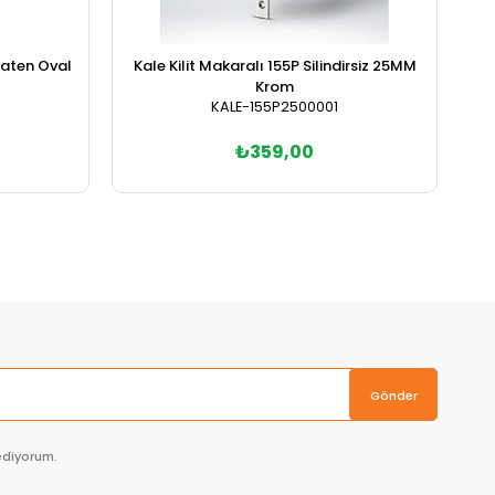
Saten Oval
Kale Kilit Makaralı 155P Silindirsiz 25MM
Da
Krom
KALE-155P2500001
₺359,00
Sepete Ekle
Gönder
ediyorum.