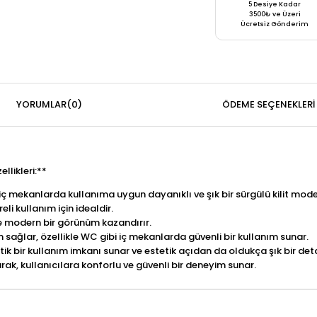
5 Desiye Kadar
3500₺ ve Üzeri
Ücretsiz Gönderim
YORUMLAR
(0)
ÖDEME SEÇENEKLERI
llikleri:**
iç mekanlarda kullanıma uygun dayanıklı ve şık bir sürgülü kilit model
 kullanım için idealdir.
e modern bir görünüm kazandırır.
sağlar, özellikle WC gibi iç mekanlarda güvenli bir kullanım sunar.
 bir kullanım imkanı sunar ve estetik açıdan da oldukça şık bir deta
arak, kullanıcılara konforlu ve güvenli bir deneyim sunar.