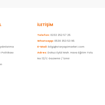
L
İLETİŞİM
Telefon:
0232 252 57 25
Whatsapp:
0530 353 53 95
Aydınlatma
E-Mail:
bilgi@staryapimarket.com
z Politikası
Adres:
Dokuz Eylül Mah. Hava Eğitim Yolu
No:12/C Gaziemir / İzmir
rı