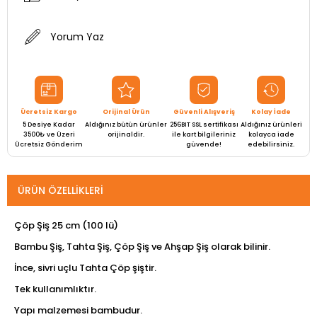
Yorum Yaz
Ücretsiz Kargo
Orijinal Ürün
Güvenli Alışveriş
Kolay İade
5 Desiye Kadar
Aldığınız bütün ürünler
256BIT SSL sertifikası
Aldığınız ürünleri
3500₺ ve Üzeri
orijinaldir.
ile kart bilgileriniz
kolayca iade
Ücretsiz Gönderim
güvende!
edebilirsiniz.
ÜRÜN ÖZELLIKLERI
Çöp Şiş 25 cm (100 lü)
Bambu Şiş, Tahta Şiş, Çöp Şiş ve Ahşap Şiş olarak bilinir.
İnce, sivri uçlu Tahta Çöp şiştir.
Tek kullanımlıktır.
Yapı malzemesi bambudur.