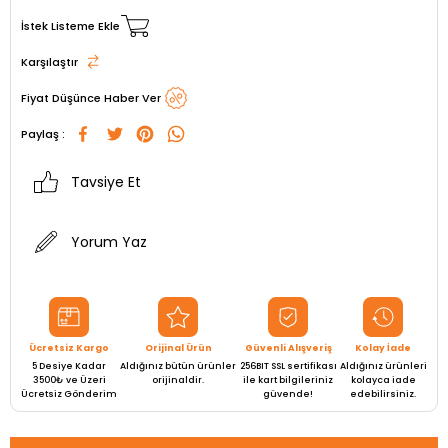
İstek Listeme Ekle
Karşılaştır
Fiyat Düşünce Haber Ver
Paylaş :
Tavsiye Et
Yorum Yaz
Ücretsiz Kargo
Orijinal Ürün
Güvenli Alışveriş
Kolay İade
5 Desiye Kadar
Aldığınız bütün ürünler
256BIT SSL sertifikası
Aldığınız ürünleri
3500₺ ve Üzeri
orijinaldir.
ile kart bilgileriniz
kolayca iade
Ücretsiz Gönderim
güvende!
edebilirsiniz.