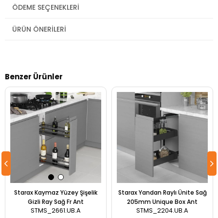
ÖDEME SEÇENEKLERI
ÜRÜN ÖNERILERI
Benzer Ürünler
Starax Kaymaz Yüzey Şişelik
Starax Yandan Raylı Ünite Sağ
Gizli Ray Sağ Fr Ant
205mm Unique Box Ant
STMS_2661.UB.A
STMS_2204.UB.A