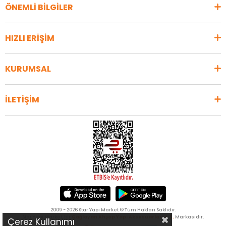
ÖNEMLİ BİLGİLER
HIZLI ERİŞİM
KURUMSAL
İLETİŞİM
2009 - 2026 Star Yapı Market © Tüm Hakları Saklıdır.
Star Yapı Market, bir
Çağlayan Ahşap Yapı Aksesuarları A.Ş.
Markasıdır.
Çerez Kullanımı