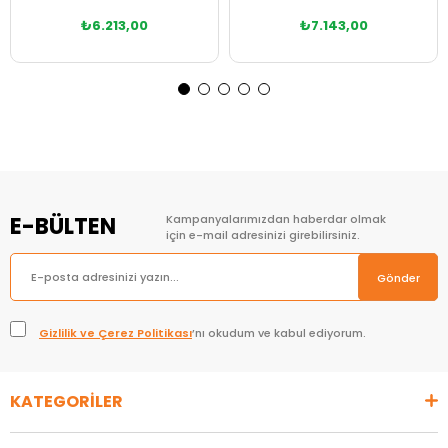
₺6.213,00
₺7.143,00
Sepete Ekle
Sepete Ekle
E-BÜLTEN
Kampanyalarımızdan haberdar olmak
için e-mail adresinizi girebilirsiniz.
Gönder
Gizlilik ve Çerez Politikası
’nı okudum ve kabul ediyorum.
KATEGORİLER