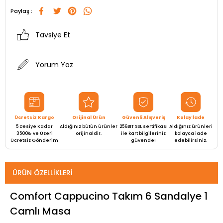
Paylaş :
Tavsiye Et
Yorum Yaz
Ücretsiz Kargo
Orijinal Ürün
Güvenli Alışveriş
Kolay İade
5 Desiye Kadar
Aldığınız bütün ürünler
256BIT SSL sertifikası
Aldığınız ürünleri
3500₺ ve Üzeri
orijinaldir.
ile kart bilgileriniz
kolayca iade
Ücretsiz Gönderim
güvende!
edebilirsiniz.
ÜRÜN ÖZELLIKLERI
Comfort Cappucino Takım 6 Sandalye 1
Camlı Masa