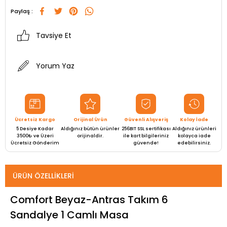
Paylaş :
Tavsiye Et
Yorum Yaz
Ücretsiz Kargo
Orijinal Ürün
Güvenli Alışveriş
Kolay İade
5 Desiye Kadar
Aldığınız bütün ürünler
256BIT SSL sertifikası
Aldığınız ürünleri
3500₺ ve Üzeri
orijinaldir.
ile kart bilgileriniz
kolayca iade
Ücretsiz Gönderim
güvende!
edebilirsiniz.
ÜRÜN ÖZELLIKLERI
Comfort Beyaz-Antras Takım 6
Sandalye 1 Camlı Masa