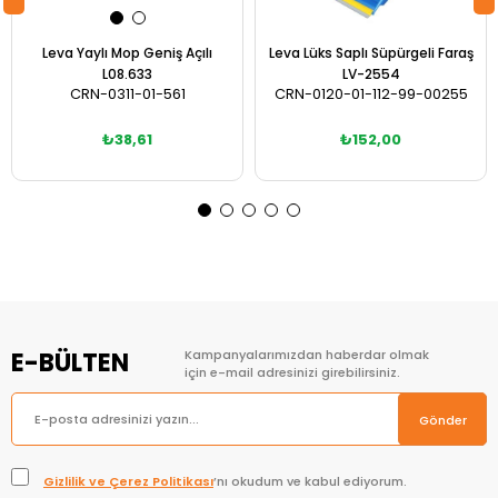
Leva Yaylı Mop Geniş Açılı
Leva Lüks Saplı Süpürgeli Faraş
L08.633
LV-2554
CRN-0311-01-561
CRN-0120-01-112-99-00255
₺38,61
₺152,00
Sepete Ekle
Sepete Ekle
E-BÜLTEN
Kampanyalarımızdan haberdar olmak
için e-mail adresinizi girebilirsiniz.
Gönder
Gizlilik ve Çerez Politikası
’nı okudum ve kabul ediyorum.