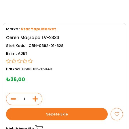
Marka
:
Star Yapı Market
Ceren Maşrapa LV-2333
Stok Kodu
CRN-0392-01-828
ADET
Barkod
:
8683036715043
₺36,00
İstek Listeme Ekle