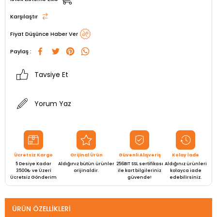
Karşılaştır
Fiyat Düşünce Haber Ver
Paylaş :
Tavsiye Et
Yorum Yaz
Ücretsiz Kargo
Orijinal Ürün
Güvenli Alışveriş
Kolay İade
5 Desiye Kadar
Aldığınız bütün ürünler
256BIT SSL sertifikası
Aldığınız ürünleri
3500₺ ve Üzeri
orijinaldir.
ile kart bilgileriniz
kolayca iade
Ücretsiz Gönderim
güvende!
edebilirsiniz.
ÜRÜN ÖZELLIKLERI