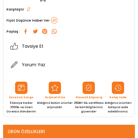
Karşılaştır
Fiyat Düşünce Haber Ver
Paylaş :
Tavsiye Et
Yorum Yaz
Ücretsiz Kargo
Orijinal Ürün
Güvenli Alışveriş
Kolay İade
5 Desiye Kadar
Aldığınız bütün ürünler
256BIT SSL sertifikası
Aldığınız ürünleri
3500₺ ve Üzeri
orijinaldir.
ile kart bilgileriniz
kolayca iade
Ücretsiz Gönderim
güvende!
edebilirsiniz.
ÜRÜN ÖZELLIKLERI