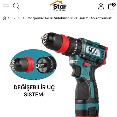
0
Catpower Akülü Vidalama 16V Li-ion 2.0Ah Kömürsüz