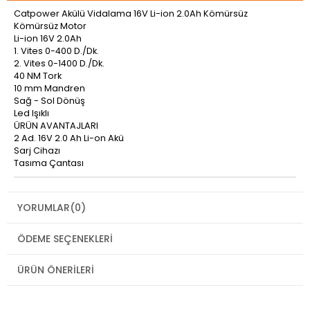
Catpower Akülü Vidalama 16V Li-ion 2.0Ah Kömürsüz
Kömürsüz Motor
Li-ion 16V 2.0Ah
1. Vites 0-400 D./Dk.
2. Vites 0-1400 D./Dk.
40 NM Tork
10 mm Mandren
Sağ - Sol Dönüş
Led Işıklı
ÜRÜN AVANTAJLARI
2 Ad. 16V 2.0 Ah Li-on Akü
Sarj Cihazı
Tasıma Çantası
YORUMLAR
(0)
ÖDEME SEÇENEKLERI
ÜRÜN ÖNERILERI