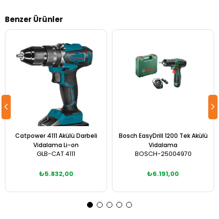
Benzer Ürünler
Catpower 4111 Akülü Darbeli
Bosch EasyDrill 1200 Tek Akülü
Vidalama Li-on
Vidalama
GLB-CAT 4111
BOSCH-25004970
₺5.832,00
₺6.191,00
Sepete Ekle
Sepete Ekle