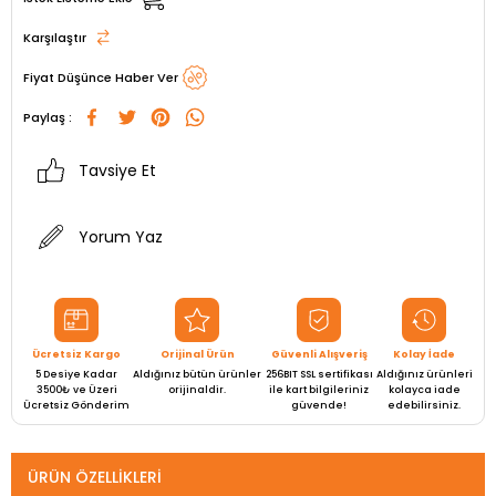
Karşılaştır
Fiyat Düşünce Haber Ver
Paylaş :
Tavsiye Et
Yorum Yaz
Ücretsiz Kargo
Orijinal Ürün
Güvenli Alışveriş
Kolay İade
5 Desiye Kadar
Aldığınız bütün ürünler
256BIT SSL sertifikası
Aldığınız ürünleri
3500₺ ve Üzeri
orijinaldir.
ile kart bilgileriniz
kolayca iade
Ücretsiz Gönderim
güvende!
edebilirsiniz.
ÜRÜN ÖZELLIKLERI