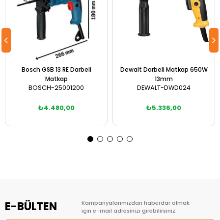
Bosch GSB 13 RE Darbeli
Dewalt Darbeli Matkap 650W
Matkap
13mm
BOSCH-25001200
DEWALT-DWD024
₺4.480,00
₺5.336,00
Sepete Ekle
Sepete Ekle
E-BÜLTEN
Kampanyalarımızdan haberdar olmak
için e-mail adresinizi girebilirsiniz.