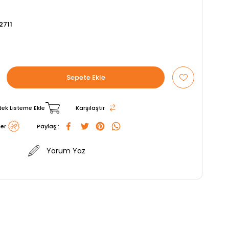
2711
tek Listeme Ekle
Karşılaştır
er
Paylaş :
Yorum Yaz