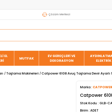
Çözüm Merkezi
Lİ EL
EV GEREÇLERİ VE
AYDINLATMA
MUTFAK
ERİ
DEKORASYON
ELEKTRİK
rı
Taşlama Makineleri
Catpower 6108 Avuç Taşlama Devir Ayarl
Marka
:
CATPOWE
Catpower 610
Stok Kodu
GLB-CA
ADET