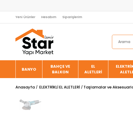
Yeni Ürünler
Hesabım
Siparişlerim
BAHÇE VE
EL
ELEKTRİK
BANYO
BALKON
ALETLERİ
ALETL
Anasayfa
ELEKTRİKLİ EL ALETLERİ
Taşlamalar ve Aksesuarla