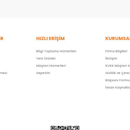
ER
HIZLI ERİŞİM
KURUMSA
Bilgi Toplumu Hizmetleri
Firma Bilgileri
Yeni Ürünler
İletişim
ı
Müşteri Hizmetleri
KVKK Müşteri 
şmesi
Sepetim
Gizlilik ve Çere
Başvuru Formu
İnsan Kaynakla