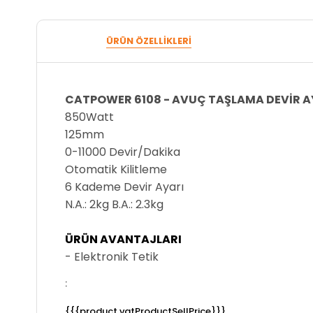
ÜRÜN ÖZELLIKLERI
CATPOWER 6108 - AVUÇ TAŞLAMA DEVİR A
850Watt
125mm
0-11000 Devir/Dakika
Otomatik Kilitleme
6 Kademe Devir Ayarı
N.A.: 2kg B.A.: 2.3kg
ÜRÜN AVANTAJLARI
- Elektronik Tetik
:
{{{product.vatProductSellPrice}}}