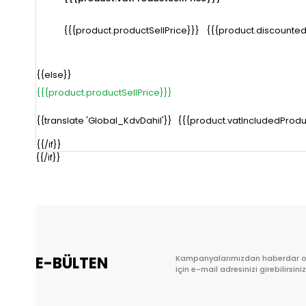
{{{product.productSellPrice}}}
{{{product.discounted
{{else}}
{{{product.productSellPrice}}}
{{translate 'Global_KdvDahil'}}
{{{product.vatIncludedProduc
{{/if}}
{{/if}}
E-BÜLTEN
Kampanyalarımızdan haberdar 
için e-mail adresinizi girebilirsiniz