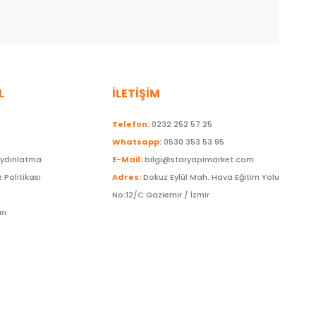
L
İLETİŞİM
Telefon:
0232 252 57 25
Whatsapp:
0530 353 53 95
Aydınlatma
E-Mail:
bilgi@staryapimarket.com
z Politikası
Adres:
Dokuz Eylül Mah. Hava Eğitim Yolu
No:12/C Gaziemir / İzmir
rı