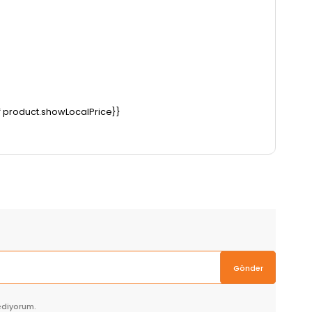
#if product.showLocalPrice}}
Gönder
ediyorum.