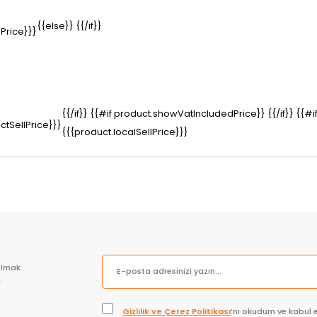
{{else}}
{{/if}}
Price}}}
{{/if}} {{#if product.showVatIncludedPrice}}
{{/if}} {{
tSellPrice}}}
{{{product.localSellPrice}}}
olmak
.
Gizlilik ve Çerez Politikası
’nı okudum ve kabul 