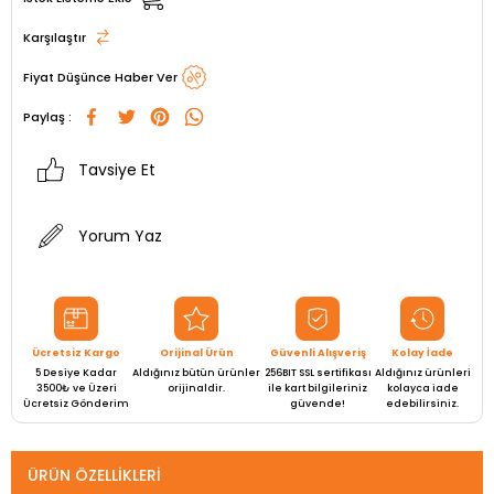
Karşılaştır
Fiyat Düşünce Haber Ver
Paylaş :
Tavsiye Et
Yorum Yaz
Ücretsiz Kargo
Orijinal Ürün
Güvenli Alışveriş
Kolay İade
5 Desiye Kadar
Aldığınız bütün ürünler
256BIT SSL sertifikası
Aldığınız ürünleri
3500₺ ve Üzeri
orijinaldir.
ile kart bilgileriniz
kolayca iade
Ücretsiz Gönderim
güvende!
edebilirsiniz.
ÜRÜN ÖZELLIKLERI