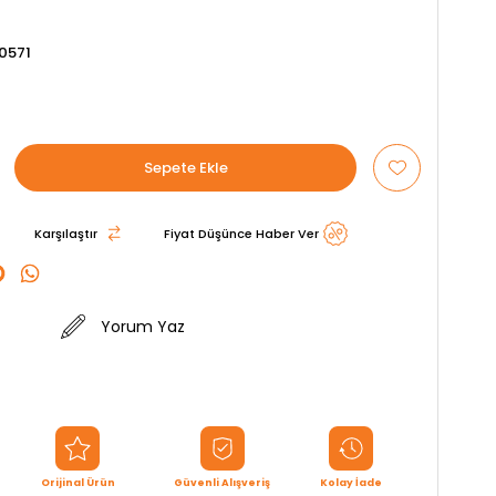
0571
Karşılaştır
Fiyat Düşünce Haber Ver
Yorum Yaz
Orijinal Ürün
Güvenli Alışveriş
Kolay İade