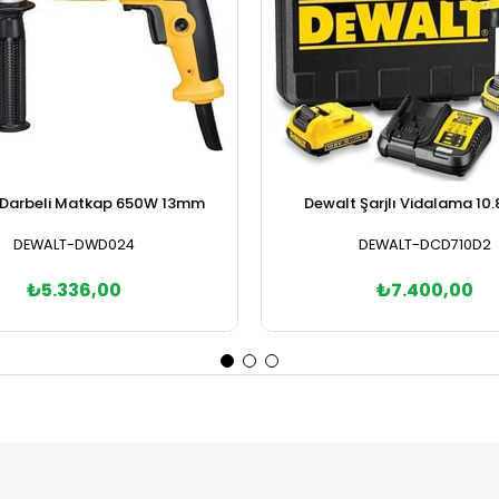
 Darbeli Matkap 650W 13mm
Dewalt Şarjlı Vidalama 10
DEWALT-DWD024
DEWALT-DCD710D2
₺5.336,00
₺7.400,00
Sepete Ekle
Sepete Ekle