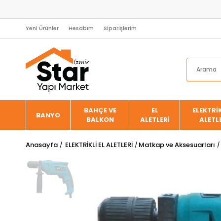
Yeni Ürünler
Hesabım
Siparişlerim
BAHÇE VE
EL
ELEKTRİK
BANYO
BALKON
ALETLERİ
ALETL
Anasayfa
ELEKTRİKLİ EL ALETLERİ
Matkap ve Aksesuarları