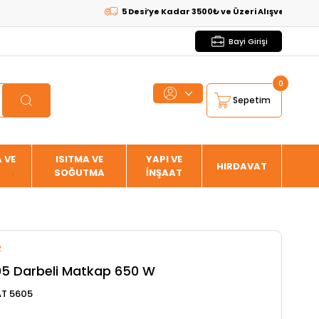
5 Desi’ye Kadar 3500₺ ve Üzeri Alışverişlerde
KARGO
Bayi Girişi
0
Sepetim
 VE
ISITMA VE
YAPI VE
HIRDAVAT
SOĞUTMA
İNŞAAT
R
5 Darbeli Matkap 650 W
T 5605