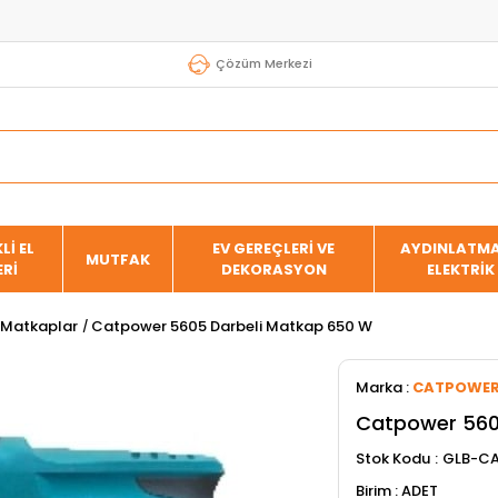
Çözüm Merkezi
Lİ EL
EV GEREÇLERİ VE
AYDINLATMA
MUTFAK
ERİ
DEKORASYON
ELEKTRİK
Matkaplar
Catpower 5605 Darbeli Matkap 650 W
Marka
:
CATPOWE
Catpower 560
Stok Kodu
GLB-CA
ADET