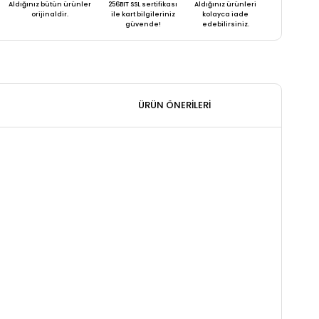
Aldığınız bütün ürünler
256BIT SSL sertifikası
Aldığınız ürünleri
orijinaldir.
ile kart bilgileriniz
kolayca iade
güvende!
edebilirsiniz.
ÜRÜN ÖNERILERI