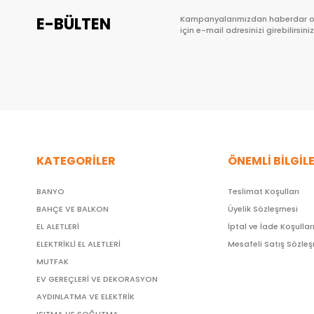
E-BÜLTEN
Kampanyalarımızdan haberdar 
için e-mail adresinizi girebilirsiniz
KATEGORİLER
ÖNEMLİ BİLGİL
BANYO
Teslimat Koşulları
BAHÇE VE BALKON
Üyelik Sözleşmesi
EL ALETLERİ
İptal ve İade Koşullar
ELEKTRİKLİ EL ALETLERİ
Mesafeli Satış Sözle
MUTFAK
EV GEREÇLERİ VE DEKORASYON
AYDINLATMA VE ELEKTRİK
ISITMA VE SOĞUTMA