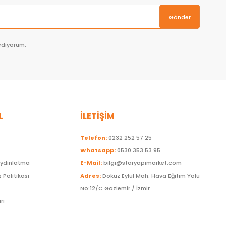
Gönder
ediyorum.
L
İLETİŞİM
Telefon:
0232 252 57 25
Whatsapp:
0530 353 53 95
Aydınlatma
E-Mail:
bilgi@staryapimarket.com
z Politikası
Adres:
Dokuz Eylül Mah. Hava Eğitim Yolu
No:12/C Gaziemir / İzmir
rı