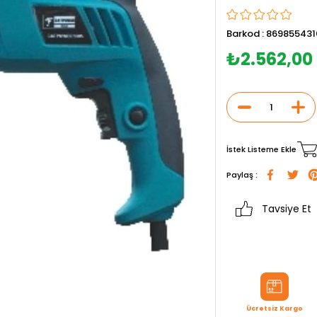
Barkod
:
869855431
₺2.562,00
İstek Listeme Ekle
Paylaş :
Tavsiye Et
Ücretsiz Kargo