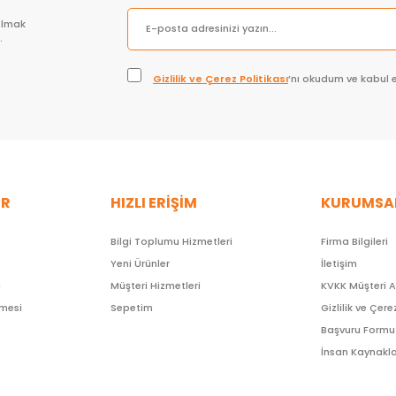
olmak
.
Gizlilik ve Çerez Politikası
’nı okudum ve kabul 
ER
HIZLI ERİŞİM
KURUMSA
Bilgi Toplumu Hizmetleri
Firma Bilgileri
Yeni Ürünler
İletişim
ı
Müşteri Hizmetleri
KVKK Müşteri 
şmesi
Sepetim
Gizlilik ve Çere
Başvuru Formu
İnsan Kaynakla