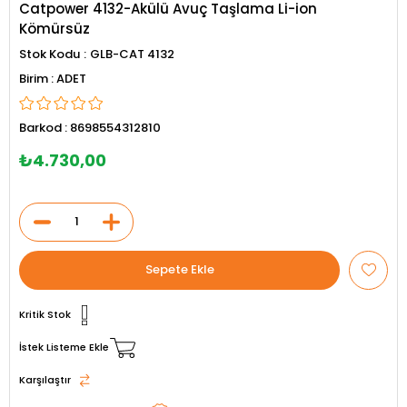
Catpower 4132-Akülü Avuç Taşlama Li-ion
Kömürsüz
Stok Kodu
GLB-CAT 4132
ADET
Barkod
:
8698554312810
₺4.730,00
Kritik Stok
İstek Listeme Ekle
Karşılaştır