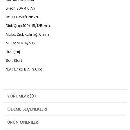
Li-ion 20V 4.0 Ah
8500 Devir/Dakika
Disk Çapı:100/115/125mm
Maks. Disk Kalınlığı:6mm
Mil Çapı:M14/M16
Hızlı Şarj
Soft Start
N.A.: 1.7 kg B.A.: 3.6 kg
YORUMLAR
(0)
ÖDEME SEÇENEKLERI
ÜRÜN ÖNERILERI