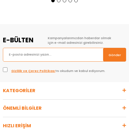
Sepete Ekle
Sepete Ekle
E-BÜLTEN
Kampanyalarımızdan haberdar olmak
için e-mail adresinizi girebilirsiniz.
Gönder
Gizlilik ve Çerez Politikası
’nı okudum ve kabul ediyorum.
KATEGORİLER
ÖNEMLİ BİLGİLER
HIZLI ERİŞİM