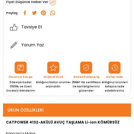
Fiyat Düşünce Haber Ver
Paylaş :
Tavsiye Et
Yorum Yaz
Ücretsiz Kargo
Orijinal Ürün
Güvenli Alışveriş
Kolay İade
5 Desiye Kadar
Aldığınız bütün ürünler
256BIT SSL sertifikası
Aldığınız ürünleri
3500₺ ve Üzeri
orijinaldir.
ile kart bilgileriniz
kolayca iade
Ücretsiz Gönderim
güvende!
edebilirsiniz.
ÜRÜN ÖZELLIKLERI
CATPOWER 4132-AKÜLÜ AVUÇ TAŞLAMA Li-ion KÖMÜRSÜZ
Kömürsüz Motor