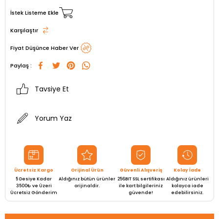
İstek Listeme Ekle
Karşılaştır
Fiyat Düşünce Haber Ver
Paylaş :
Tavsiye Et
Yorum Yaz
Ücretsiz Kargo
Orijinal Ürün
Güvenli Alışveriş
Kolay İade
5 Desiye Kadar
Aldığınız bütün ürünler
256BIT SSL sertifikası
Aldığınız ürünleri
3500₺ ve Üzeri
orijinaldir.
ile kart bilgileriniz
kolayca iade
Ücretsiz Gönderim
güvende!
edebilirsiniz.