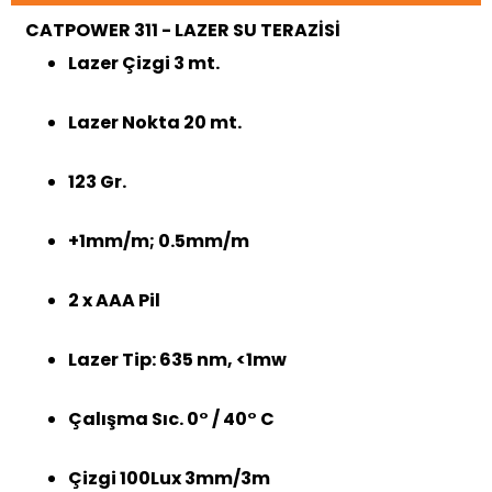
CATPOWER 311 - LAZER SU TERAZİSİ
Lazer Çizgi 3 mt.
Lazer Nokta 20 mt.
123 Gr.
+1mm/m; 0.5mm/m
2 x AAA Pil
Lazer Tip: 635 nm, <1mw
Çalışma Sıc. 0° / 40° C
Çizgi 100Lux 3mm/3m