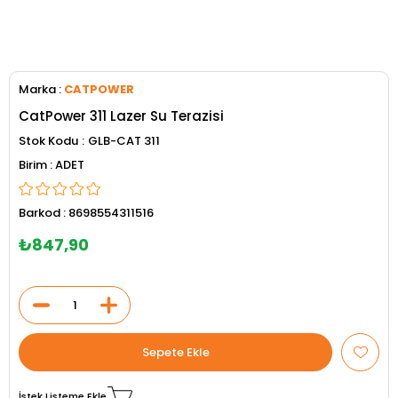
Marka
:
CATPOWER
CatPower 311 Lazer Su Terazisi
Stok Kodu
GLB-CAT 311
ADET
Barkod
:
8698554311516
₺847,90
İstek Listeme Ekle