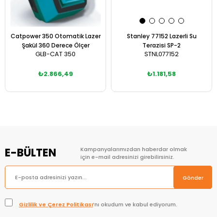
Catpower 350 Otomatik Lazer
Stanley 77152 Lazerli Su
Şakül 360 Derece Ölçer
Terazisi SP-2
GLB-CAT 350
STNL077152
₺2.866,49
₺1.181,58
Sepete Ekle
Sepete Ekle
E-BÜLTEN
Kampanyalarımızdan haberdar olmak
için e-mail adresinizi girebilirsiniz.
Gönder
Gizlilik ve Çerez Politikası
’nı okudum ve kabul ediyorum.