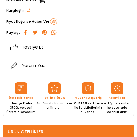
Karşılaştır
Fiyat Düşünce Haber Ver
Paylaş :
Tavsiye Et
Yorum Yaz
Ücretsiz Kargo
Orijinal Ürün
Güvenli Alışveriş
Kolay İade
5 Desiye Kadar
Aldığınız bütün ürünler
256BIT SSL sertifikası
Aldığınız ürünleri
3500₺ ve Üzeri
orijinaldir.
ile kart bilgileriniz
kolayca iade
Ücretsiz Gönderim
güvende!
edebilirsiniz.
ÜRÜN ÖZELLIKLERI