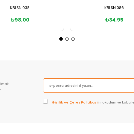
KBLSN.038
KBLSN.086
₺98,00
₺34,95
Sepete Ekle
Sepete Ekle
olmak
.
Gizlilik ve Çerez Politikası
’nı okudum ve kabul 