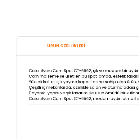
ÜRÜN ÖZELLIKLERI
Cata Lilyum Cam Spot CT-6562, şık ve modern bir ayd
Cam malzeme ile üretilen bu spot lamba, estetik tasarı
Yüksek kaliteli ışık yayma kapasitesine sahip olan ürün
Çeşitli iç mekanlarda, özellikle salon ve oturma odası gib
Dayanıklı yapısı ve şık tasarımı ile uzun ömürlü bir kulla
Cata Lilyum Cam Spot CT-6562, modern aydınlatma ihtiyaç