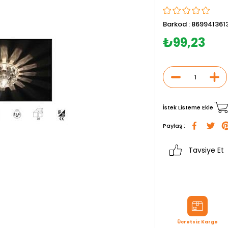
Barkod
:
869941361
₺99,23
İstek Listeme Ekle
Paylaş :
Tavsiye Et
Ücretsiz Kargo