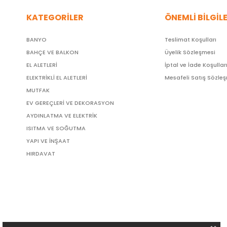
KATEGORİLER
ÖNEMLİ BİLGİL
BANYO
Teslimat Koşulları
BAHÇE VE BALKON
Üyelik Sözleşmesi
EL ALETLERİ
İptal ve İade Koşullar
ELEKTRİKLİ EL ALETLERİ
Mesafeli Satış Sözle
MUTFAK
EV GEREÇLERİ VE DEKORASYON
AYDINLATMA VE ELEKTRİK
ISITMA VE SOĞUTMA
YAPI VE İNŞAAT
HIRDAVAT