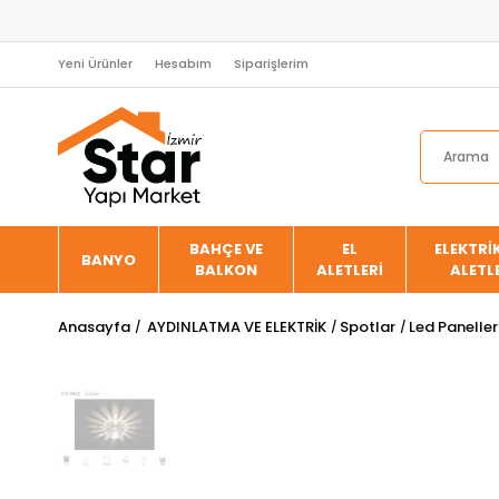
Yeni Ürünler
Hesabım
Siparişlerim
BAHÇE VE
EL
ELEKTRİK
BANYO
BALKON
ALETLERİ
ALETL
Anasayfa
AYDINLATMA VE ELEKTRİK
Spotlar
Led Paneller