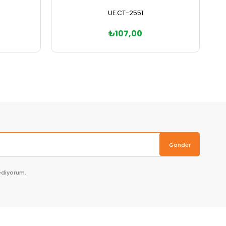
UE.CT-2551
₺107,00
Sepete Ekle
Gönder
ediyorum.