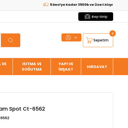
5 Desi’ye Kadar 3500₺ ve Üzeri Alışverişlerde
KARG
Bayi Girişi
0
Sepetim
 VE
ISITMA VE
YAPI VE
HIRDAVAT
SOĞUTMA
İNŞAAT
Cam Spot Ct-6562
6562