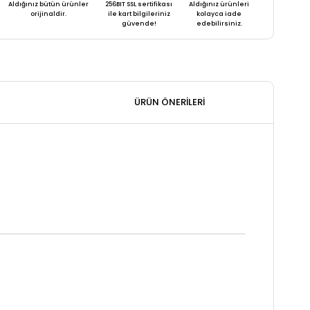
Aldığınız bütün ürünler
256BIT SSL sertifikası
Aldığınız ürünleri
orijinaldir.
ile kart bilgileriniz
kolayca iade
güvende!
edebilirsiniz.
ÜRÜN ÖNERILERI