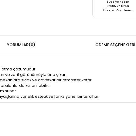
5 Desiye Kadar
3500₺ ve Üzeri
Ücretsiz Gönderim
YORUMLAR
(0)
ÖDEME SEÇENEKLERI
ınlatma çözümüdür.
mı ve zarif görünümüyle öne çıkar.
, mekanlara sıcak ve davetkar bir atmosfer katar.
i alanlarda kullanılabilir.
nım sunar.
larına yönelik estetik ve fonksiyonel bir tercihtir.