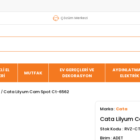
Çözüm Merkezi
Lİ EL
EV GEREÇLERİ VE
AYDINLATMA
MUTFAK
ERİ
DEKORASYON
ELEKTRİK
Cata Lilyum Cam Spot Ct-6562
Marka
:
Cata
Cata Lilyum 
Stok Kodu
RVZ-CT
ADET