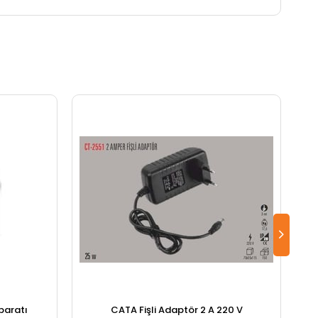
paratı
CATA Fişli Adaptör 2 A 220 V