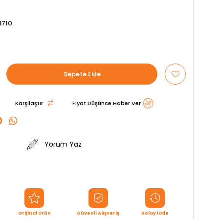
3710
Karşılaştır
Fiyat Düşünce Haber Ver
Yorum Yaz
Orijinal Ürün
Güvenli Alışveriş
Kolay İade