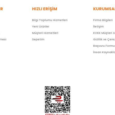
ER
HIZLI ERİŞİM
KURUMSA
Bilgi Toplumu Hizmetleri
Firma Bilgileri
Yeni Ürünler
İletişim
ı
Müşteri Hizmetleri
KVKK Müşteri 
şmesi
Sepetim
Gizlilik ve Çere
Başvuru Formu
İnsan Kaynakla