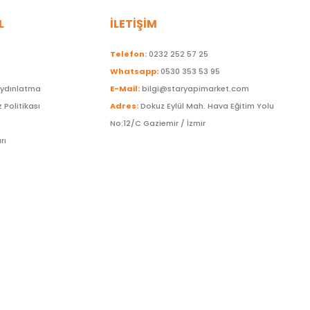
L
İLETİŞİM
Telefon:
0232 252 57 25
Whatsapp:
0530 353 53 95
Aydınlatma
E-Mail:
bilgi@staryapimarket.com
z Politikası
Adres:
Dokuz Eylül Mah. Hava Eğitim Yolu
No:12/C Gaziemir / İzmir
rı