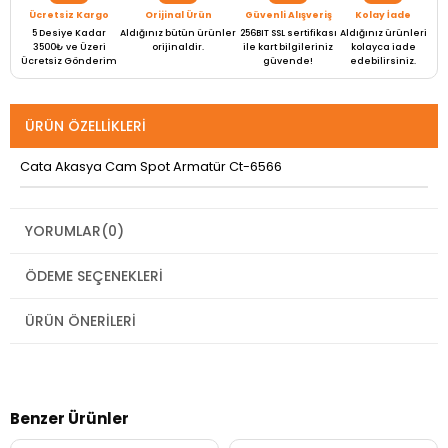
Ücretsiz Kargo
Orijinal Ürün
Güvenli Alışveriş
Kolay İade
5 Desiye Kadar
Aldığınız bütün ürünler
256BIT SSL sertifikası
Aldığınız ürünleri
3500₺ ve Üzeri
orijinaldir.
ile kart bilgileriniz
kolayca iade
Ücretsiz Gönderim
güvende!
edebilirsiniz.
ÜRÜN ÖZELLIKLERI
Cata Akasya Cam Spot Armatür Ct-6566
YORUMLAR
(0)
ÖDEME SEÇENEKLERI
ÜRÜN ÖNERILERI
Benzer Ürünler