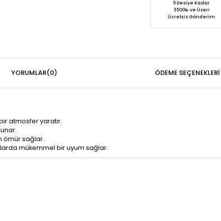
5 Desiye Kadar
3500₺ ve Üzeri
Ücretsiz Gönderim
YORUMLAR
(0)
ÖDEME SEÇENEKLERI
bir atmosfer yaratır.
sunar.
un ömür sağlar.
onlarda mükemmel bir uyum sağlar.