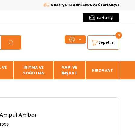
5 Desi’ye Kadar 3500₺ ve Üzeri Alışverişlerde
KAR
Bayi Girişi
0
Sepetim
 VE
ISITMA VE
YAPI VE
HIRDAVAT
SOĞUTMA
İNŞAAT
 Ampul Amber
4059