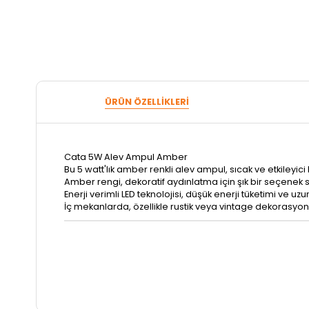
ÜRÜN ÖZELLIKLERI
Cata 5W Alev Ampul Amber
Bu 5 watt'lık amber renkli alev ampul, sıcak ve etkileyici 
Amber rengi, dekoratif aydınlatma için şık bir seçenek 
Enerji verimli LED teknolojisi, düşük enerji tüketimi ve uz
İç mekanlarda, özellikle rustik veya vintage dekorasy