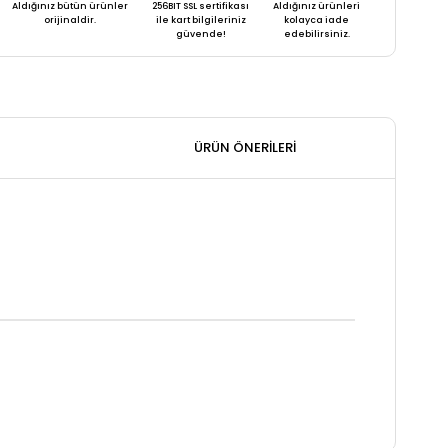
Aldığınız bütün ürünler
256BIT SSL sertifikası
Aldığınız ürünleri
orijinaldir.
ile kart bilgileriniz
kolayca iade
güvende!
edebilirsiniz.
ÜRÜN ÖNERILERI