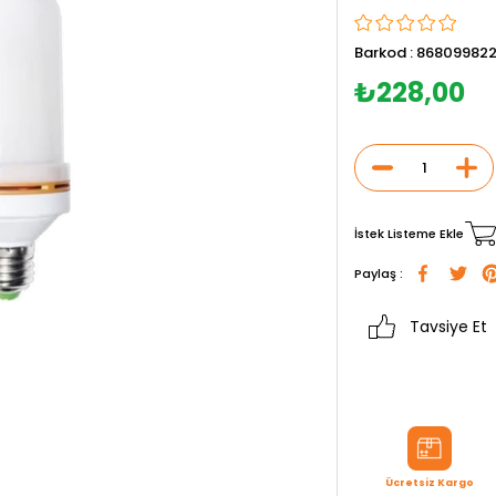
Barkod
:
868099822
₺228,00
İstek Listeme Ekle
Paylaş :
Tavsiye Et
Ücretsiz Kargo