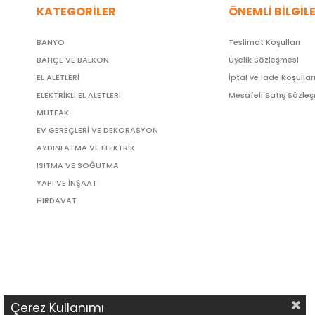
KATEGORİLER
ÖNEMLİ BİLGİL
BANYO
Teslimat Koşulları
BAHÇE VE BALKON
Üyelik Sözleşmesi
EL ALETLERİ
İptal ve İade Koşullar
ELEKTRİKLİ EL ALETLERİ
Mesafeli Satış Sözle
MUTFAK
EV GEREÇLERİ VE DEKORASYON
AYDINLATMA VE ELEKTRİK
ISITMA VE SOĞUTMA
YAPI VE İNŞAAT
HIRDAVAT
Çerez Kullanımı