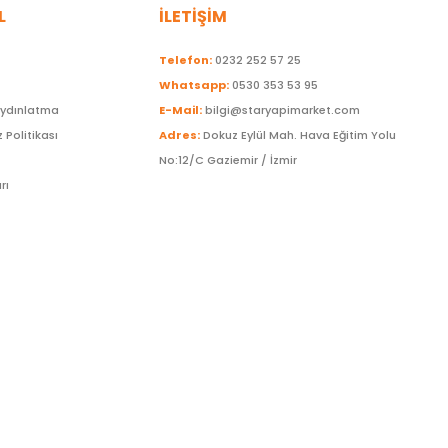
L
İLETİŞİM
Telefon:
0232 252 57 25
Whatsapp:
0530 353 53 95
Aydınlatma
E-Mail:
bilgi@staryapimarket.com
z Politikası
Adres:
Dokuz Eylül Mah. Hava Eğitim Yolu
No:12/C Gaziemir / İzmir
rı