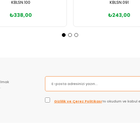
KBLSN.100
KBLSN.091
₺338,00
₺243,00
Sepete Ekle
Sepete Ekle
olmak
.
Gizlilik ve Çerez Politikası
’nı okudum ve kabul 