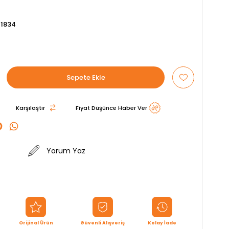
1834
Karşılaştır
Fiyat Düşünce Haber Ver
Yorum Yaz
Orijinal Ürün
Güvenli Alışveriş
Kolay İade