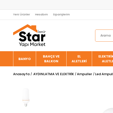
Yeni Ürünler
Hesabım
Siparişlerim
BAHÇE VE
EL
ELEKTRİK
BANYO
BALKON
ALETLERİ
ALETL
Anasayfa
AYDINLATMA VE ELEKTRİK
Ampuller
Led Ampul