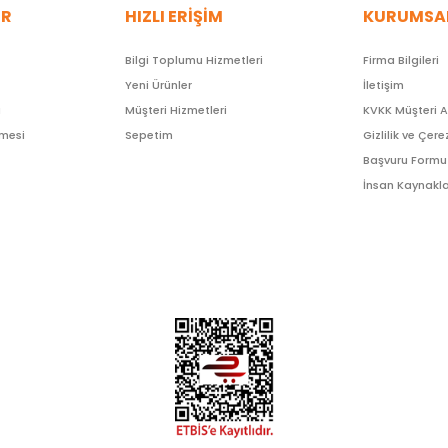
ER
HIZLI ERİŞİM
KURUMSA
Bilgi Toplumu Hizmetleri
Firma Bilgileri
Yeni Ürünler
İletişim
ı
Müşteri Hizmetleri
KVKK Müşteri 
şmesi
Sepetim
Gizlilik ve Çere
Başvuru Formu
İnsan Kaynakla