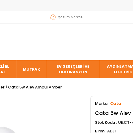
Çözüm Merkezi
Lİ EL
EV GEREÇLERİ VE
AYDINLATMA
MUTFAK
ERİ
DEKORASYON
ELEKTRİK
ler
Cata 5w Alev Ampul Amber
Marka
:
Cata
Cata 5w Alev
Stok Kodu
UE.CT-
ADET