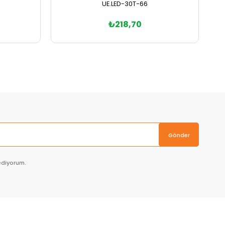
UE.LED-30T-66
₺218,70
Sepete Ekle
Gönder
ediyorum.