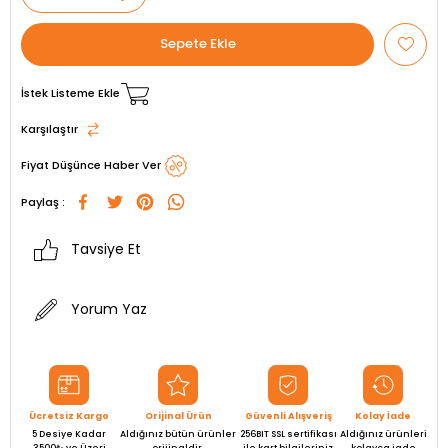
İstek Listeme Ekle
Karşılaştır
Fiyat Düşünce Haber Ver
Paylaş :
Tavsiye Et
Yorum Yaz
Ücretsiz Kargo
Orijinal Ürün
Güvenli Alışveriş
Kolay İade
5 Desiye Kadar
Aldığınız bütün ürünler
256BIT SSL sertifikası
Aldığınız ürünleri
3500₺ ve Üzeri
orijinaldir.
ile kart bilgileriniz
kolayca iade