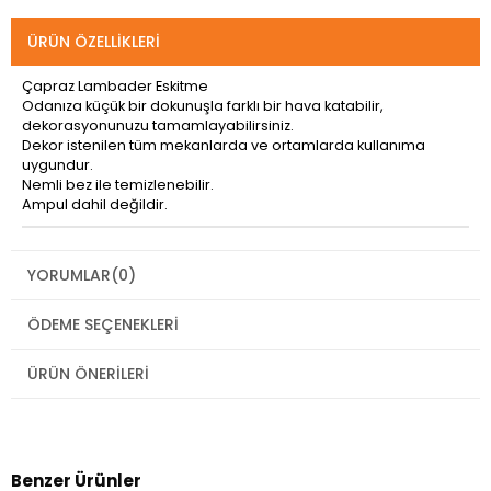
ÜRÜN ÖZELLIKLERI
Çapraz Lambader Eskitme
Odanıza küçük bir dokunuşla farklı bir hava katabilir,
dekorasyonunuzu tamamlayabilirsiniz.
Dekor istenilen tüm mekanlarda ve ortamlarda kullanıma
uygundur.
Nemli bez ile temizlenebilir.
Ampul dahil değildir.
YORUMLAR
(0)
ÖDEME SEÇENEKLERI
ÜRÜN ÖNERILERI
Benzer Ürünler