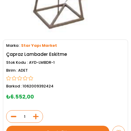
Marka
:
Star Yapı Market
Çapraz Lambader Eskitme
Stok Kodu
AYD-LMBDR-1
ADET
Barkod
:
1062009392424
₺6.552,00