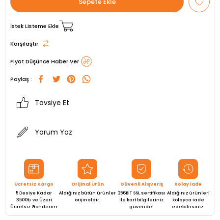
İstek Listeme Ekle
Karşılaştır
Fiyat Düşünce Haber Ver
Paylaş :
Tavsiye Et
Yorum Yaz
Ücretsiz Kargo
Orijinal Ürün
Güvenli Alışveriş
Kolay İade
5 Desiye Kadar
Aldığınız bütün ürünler
256BIT SSL sertifikası
Aldığınız ürünleri
3500₺ ve Üzeri
orijinaldir.
ile kart bilgileriniz
kolayca iade
Ücretsiz Gönderim
güvende!
edebilirsiniz.