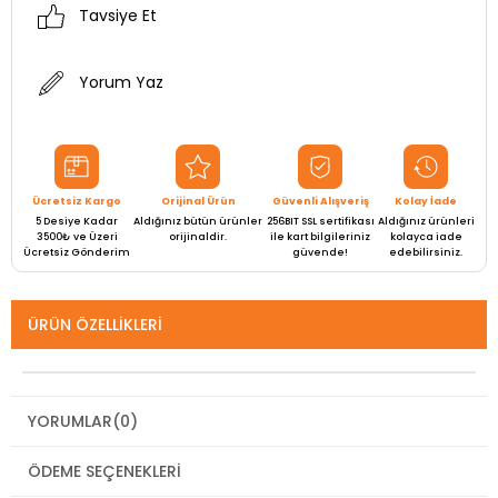
Tavsiye Et
Yorum Yaz
Ücretsiz Kargo
Orijinal Ürün
Güvenli Alışveriş
Kolay İade
5 Desiye Kadar
Aldığınız bütün ürünler
256BIT SSL sertifikası
Aldığınız ürünleri
3500₺ ve Üzeri
orijinaldir.
ile kart bilgileriniz
kolayca iade
Ücretsiz Gönderim
güvende!
edebilirsiniz.
ÜRÜN ÖZELLIKLERI
YORUMLAR
(0)
ÖDEME SEÇENEKLERI