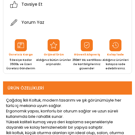
Tavsiye Et
Yorum Yaz
Ücretsiz Kargo
Orijinal Ürün
Güvenli Alışveriş
Kolay İade
5 Desiye Kadar
Aldığınız bütün ürünler
256BIT SSL sertifikası
Aldığınız ürünleri
3500₺ ve Üzeri
orijinaldir.
ile kart bilgileriniz
kolayca iade
Ücretsiz Gönderim
güvende!
edebilirsiniz.
ÜRÜN ÖZELLIKLERI
Çağdaş İkili Koltuk, modern tasarımı ve şık görünümüyle her
türlü iç mekana uyum sağlar.
Ergonomik yapısı, konforlu bir oturum sağlar ve uzun süreli
kullanımda bile rahatlık sunar.
Yüksek kaliteli kumaş veya deri kaplama seçenekleriyle
dayanıklı ve kolay temizlenebilir bir yapıya sahiptir.
İkili koltuk, küçük oturma alanları için ideal olup, salon, oturma