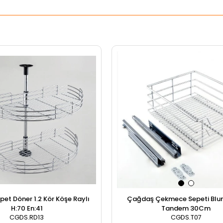
Çağdaş Çekmece Sepeti Blum
et Döner 1.2 Kör Köşe Raylı
Tandem 30Cm
H:70 En:41
CGDS.T07
CGDS.RD13