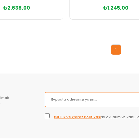
₺2.638,00
₺1.245,00
Sepete Ekle
Sepete Ekle
1
olmak
.
Gizlilik ve Çerez Politikası
’nı okudum ve kabul 