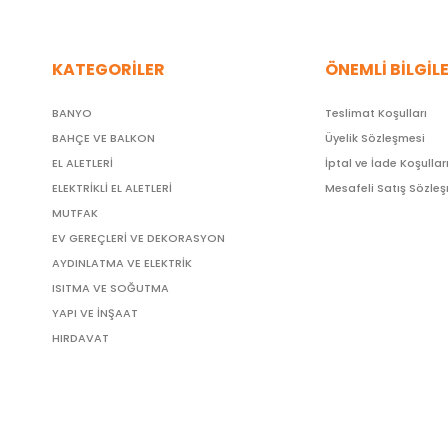
KATEGORİLER
ÖNEMLİ BİLGİL
BANYO
Teslimat Koşulları
BAHÇE VE BALKON
Üyelik Sözleşmesi
EL ALETLERİ
İptal ve İade Koşullar
ELEKTRİKLİ EL ALETLERİ
Mesafeli Satış Sözle
MUTFAK
EV GEREÇLERİ VE DEKORASYON
AYDINLATMA VE ELEKTRİK
ISITMA VE SOĞUTMA
YAPI VE İNŞAAT
HIRDAVAT