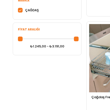
MARKA
ÇAĞDAŞ
FIYAT ARALIĞI
₺1.245,00 - ₺3.191,00
Çağdaş Fren