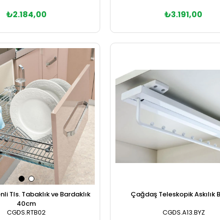
₺3.191,00
₺2.184,00
Sepete Ekle
Sepete Ekle
li Tls. Tabaklık ve Bardaklık
Çağdaş Teleskopik Askılık 
40cm
CGDS.RTB02
CGDS.A13.BYZ