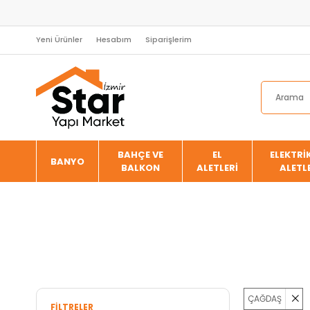
Yeni Ürünler
Hesabım
Siparişlerim
BAHÇE VE
EL
ELEKTRİK
BANYO
BALKON
ALETLERİ
ALETL
ÇAĞDAŞ
FILTRELER