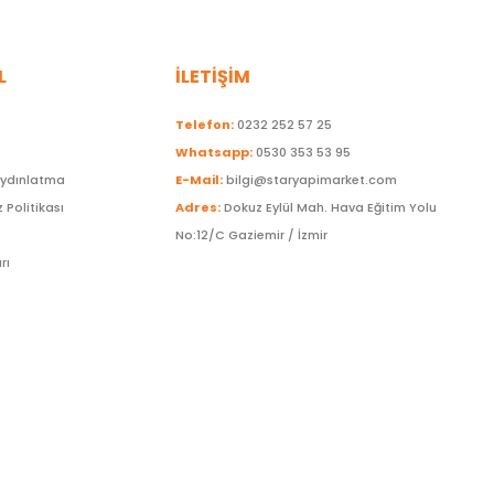
L
İLETİŞİM
Telefon:
0232 252 57 25
Whatsapp:
0530 353 53 95
Aydınlatma
E-Mail:
bilgi@staryapimarket.com
z Politikası
Adres:
Dokuz Eylül Mah. Hava Eğitim Yolu
No:12/C Gaziemir / İzmir
rı