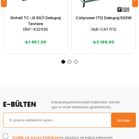
Einhell TC-JS 60/1 Dekupaj
Catpower 1712 Dekupaj 500W
Testere
EİNT-4321135
GLB-CAT 1712
₺1.957,00
₺2.169,00
Sepete Ekle
Sepete Ekle
E-BÜLTEN
Kampanyalarımızdan haberdar olmak
için e-mail adresinizi girebilirsiniz.
Gönder
Gizlilik ve Çerez Politikası
’nı okudum ve kabul ediyorum.