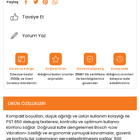
Paylaş :
Tavsiye Et
Yorum Yaz
Ücretsiz Kargo
Orijinal Ürün
Güvenli Alışveriş
Kolay İade
5 Desiye Kadar
Aldığınız bütün ürünler
256BIT SSL sertifikası
Aldığınız ürünleri
3500₺ ve Üzeri
orijinaldir.
ile kart bilgileriniz
kolayca iade
Ücretsiz Gönderim
güvende!
edebilirsiniz.
ÜRÜN ÖZELLIKLERI
Kompakt boyutları, düşük ağırlığı ve üstün kullanım kolaylığı ile
PST 650 dekupaj testeresi, kontrollü ve optimum kullanıcı
konforu sağlar. Doğrusal kütle dengelemeli Bosch «Low
Vibration» özelliği ve ergonomik yumuşak kavramalar, güvenli
ve konforlu bir çalışmanın gerçekleştirilmesini sağlar. 500