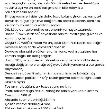
watt'lık güçlü motor, ahşapta 65 milimetre kesme derinliğine
kadar ulaşır ve en zorlu çalışmaların bile kolaylıkla
halledilmesini sağlar.
Bir başkası işleri sizin için daha fazla kolaylaştıramaz: kompakt
boyutlar, düşük ağırlık ve olağanüstü pratik kullanım, kontrollü
ve optimum kullanıcı konforu sağlar.
Düz kütle dengelemeli ve ergonomik yumuşak tutamaklı
Bosch-"Low Vibration" sayesinde minimum titreşim, güvenli ve
konforlu çalışma,
Güçlü 500 Watt'lık motor ve ahşapta 65 mm'lik kesim derinliği–
böylece zor işler de kolaylıkla halledilir.
Devreye alaınabilen üfleme fonksiyonu, kesim çizgisine her
zaman doğru bir bakış sağlar.
Bosch SDS, bir saniyede zahmetsiz ve güvenli olarak testere
bıçağı değiştirme olanağı sağlıyor, üstelik yardımcı alete gerek
duymadan,
Dengeli ve güvenli kullanım için geliştirilmiş ve büyütülmüş
metal taban plakası – 45°'yi bulan gönyeli kesimler için taban
plakası ayarı,
Toz emme bağlantısı - tozsuz çalışma için,
Pratik saklama için askı düzeneğine sahip yeni kablo sistemi.
Giriş gücü:500 W,
Ahşapta kesme derinliği:65 mm,
Çelikte kesme derinliği:4 mm,
Rölantideki strok sayısı:3.100 strok/dak,