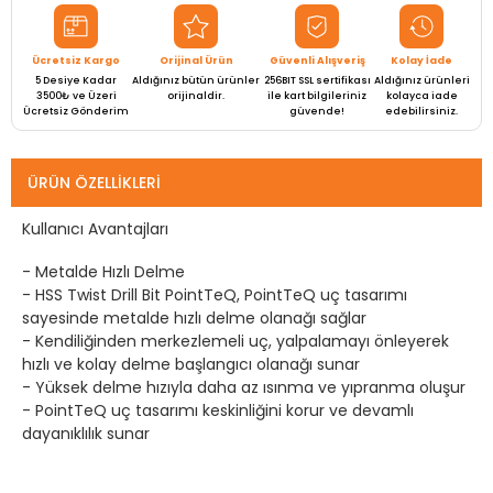
Ücretsiz Kargo
Orijinal Ürün
Güvenli Alışveriş
Kolay İade
5 Desiye Kadar
Aldığınız bütün ürünler
256BIT SSL sertifikası
Aldığınız ürünleri
3500₺ ve Üzeri
orijinaldir.
ile kart bilgileriniz
kolayca iade
Ücretsiz Gönderim
güvende!
edebilirsiniz.
ÜRÜN ÖZELLIKLERI
Kullanıcı Avantajları
- Metalde Hızlı Delme
- HSS Twist Drill Bit PointTeQ, PointTeQ uç tasarımı
sayesinde metalde hızlı delme olanağı sağlar
- Kendiliğinden merkezlemeli uç, yalpalamayı önleyerek
hızlı ve kolay delme başlangıcı olanağı sunar
- Yüksek delme hızıyla daha az ısınma ve yıpranma oluşur
- PointTeQ uç tasarımı keskinliğini korur ve devamlı
dayanıklılık sunar