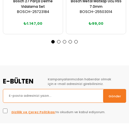
Bosch 27 Parça Delme
Bosch Metal Matkap Ucu HSS
Vidalama Set
7.0mm
BOSCH-25723184
BOSCH-25503014
₺1.147,00
₺99,00
Sepete Ekle
Sepete Ekle
E-BÜLTEN
Kampanyalarımızdan haberdar olmak
için e-mail adresinizi girebilirsiniz.
Gönder
Gizlilik ve Çerez Politikası
’nı okudum ve kabul ediyorum.