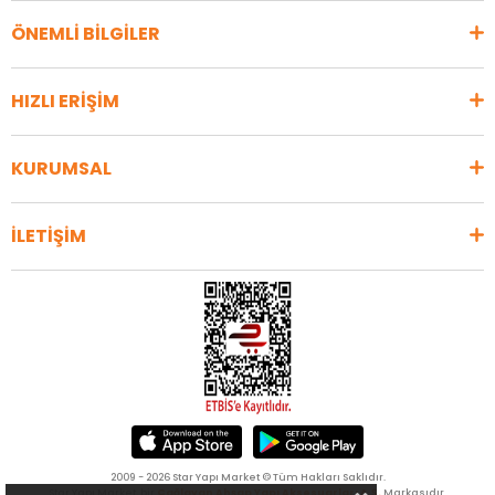
ÖNEMLİ BİLGİLER
HIZLI ERİŞİM
KURUMSAL
İLETİŞİM
2009 - 2026 Star Yapı Market © Tüm Hakları Saklıdır.
Star Yapı Market, bir
Çağlayan Ahşap Yapı Aksesuarları A.Ş.
Markasıdır.