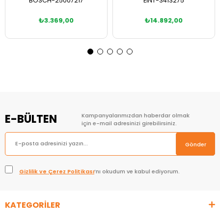
BOSCH-25007217
EİNT-3413275
₺3.369,00
₺14.892,00
Sepete Ekle
Sepete Ekle
E-BÜLTEN
Kampanyalarımızdan haberdar olmak
için e-mail adresinizi girebilirsiniz.
Gönder
Gizlilik ve Çerez Politikası
’nı okudum ve kabul ediyorum.
KATEGORİLER