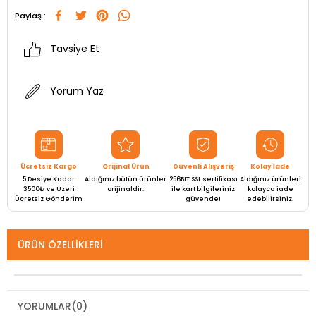
Paylaş :
Tavsiye Et
Yorum Yaz
Ücretsiz Kargo
Orijinal Ürün
Güvenli Alışveriş
Kolay İade
5 Desiye Kadar
Aldığınız bütün ürünler
256BIT SSL sertifikası
Aldığınız ürünleri
3500₺ ve Üzeri
orijinaldir.
ile kart bilgileriniz
kolayca iade
Ücretsiz Gönderim
güvende!
edebilirsiniz.
ÜRÜN ÖZELLIKLERI
YORUMLAR
(0)