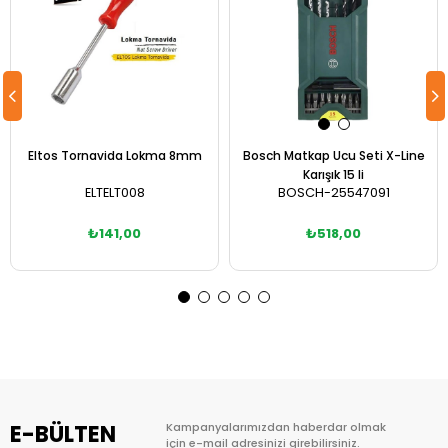
Eltos Tornavida Lokma 8mm
Bosch Matkap Ucu Seti X-Line
Karışık 15 li
ELTELT008
BOSCH-25547091
₺141,00
₺518,00
Sepete Ekle
Sepete Ekle
E-BÜLTEN
Kampanyalarımızdan haberdar olmak
için e-mail adresinizi girebilirsiniz.