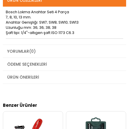
ÜRÜN ÖZELLIKLERI
Bosch Lokma Anahtar Seti 4 Parça
7, 8, 10, 13 mm.
Anahtar Genişliği: SW7; SW8; SW10; SW13
Uzunluğu mm: 36; 36; 38; 38
Şaft tipi: 1/4"-altıgen şaft ISO 1173 C6.3
YORUMLAR
(0)
ÖDEME SEÇENEKLERI
ÜRÜN ÖNERILERI
Benzer Ürünler