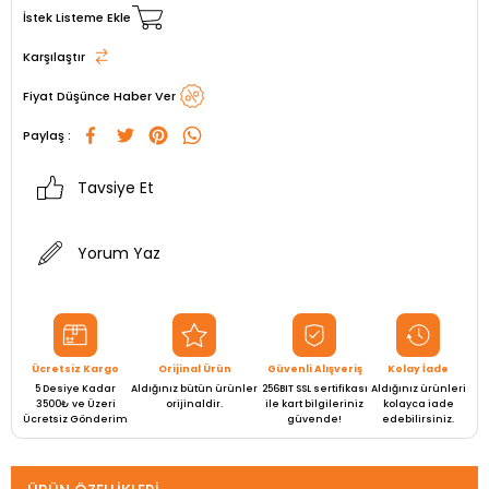
İstek Listeme Ekle
Karşılaştır
Fiyat Düşünce Haber Ver
Paylaş :
Tavsiye Et
Yorum Yaz
Ücretsiz Kargo
Orijinal Ürün
Güvenli Alışveriş
Kolay İade
5 Desiye Kadar
Aldığınız bütün ürünler
256BIT SSL sertifikası
Aldığınız ürünleri
3500₺ ve Üzeri
orijinaldir.
ile kart bilgileriniz
kolayca iade
Ücretsiz Gönderim
güvende!
edebilirsiniz.