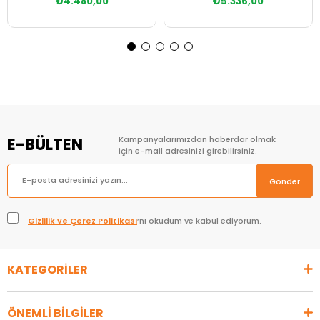
₺4.480,00
₺5.336,00
Sepete Ekle
Sepete Ekle
E-BÜLTEN
Kampanyalarımızdan haberdar olmak
için e-mail adresinizi girebilirsiniz.
Gönder
Gizlilik ve Çerez Politikası
’nı okudum ve kabul ediyorum.
KATEGORİLER
ÖNEMLİ BİLGİLER