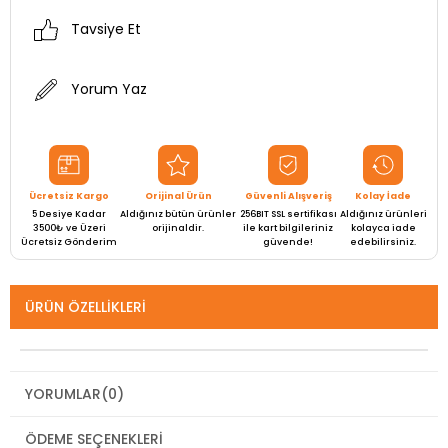
Tavsiye Et
Yorum Yaz
Ücretsiz Kargo
Orijinal Ürün
Güvenli Alışveriş
Kolay İade
5 Desiye Kadar
Aldığınız bütün ürünler
256BIT SSL sertifikası
Aldığınız ürünleri
3500₺ ve Üzeri
orijinaldir.
ile kart bilgileriniz
kolayca iade
Ücretsiz Gönderim
güvende!
edebilirsiniz.
ÜRÜN ÖZELLIKLERI
YORUMLAR
(0)
ÖDEME SEÇENEKLERI