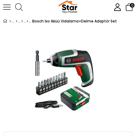
0
Bosch İxo Aküü Vidalama+Delme Adaptör Set