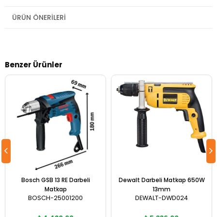
ÜRÜN ÖNERILERI
Benzer Ürünler
Bosch GSB 13 RE Darbeli
Dewalt Darbeli Matkap 650W
Matkap
13mm
BOSCH-25001200
DEWALT-DWD024