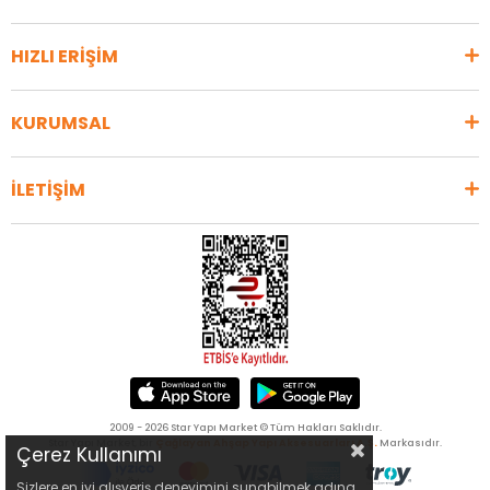
HIZLI ERİŞİM
KURUMSAL
İLETİŞİM
2009 - 2026 Star Yapı Market © Tüm Hakları Saklıdır.
Star Yapı Market, bir
Çağlayan Ahşap Yapı Aksesuarları A.Ş.
Markasıdır.
Çerez Kullanımı
Sizlere en iyi alışveriş deneyimini sunabilmek adına