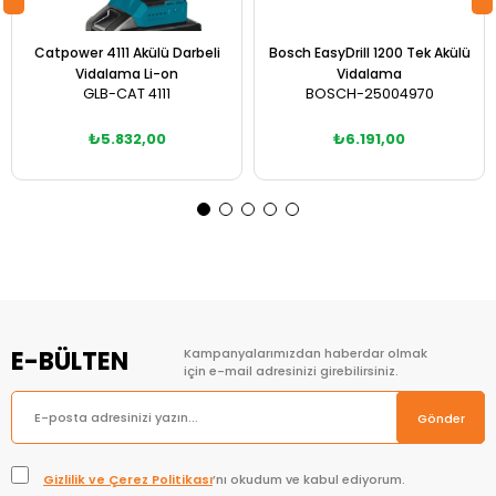
Catpower 4111 Akülü Darbeli
Bosch EasyDrill 1200 Tek Akülü
Vidalama Li-on
Vidalama
GLB-CAT 4111
BOSCH-25004970
₺5.832,00
₺6.191,00
Sepete Ekle
Sepete Ekle
E-BÜLTEN
Kampanyalarımızdan haberdar olmak
için e-mail adresinizi girebilirsiniz.
Gönder
Gizlilik ve Çerez Politikası
’nı okudum ve kabul ediyorum.