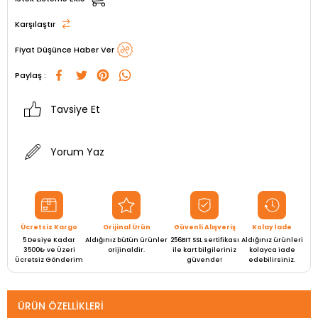
Karşılaştır
Fiyat Düşünce Haber Ver
Paylaş :
Tavsiye Et
Yorum Yaz
Ücretsiz Kargo
Orijinal Ürün
Güvenli Alışveriş
Kolay İade
5 Desiye Kadar
Aldığınız bütün ürünler
256BIT SSL sertifikası
Aldığınız ürünleri
3500₺ ve Üzeri
orijinaldir.
ile kart bilgileriniz
kolayca iade
Ücretsiz Gönderim
güvende!
edebilirsiniz.
ÜRÜN ÖZELLIKLERI