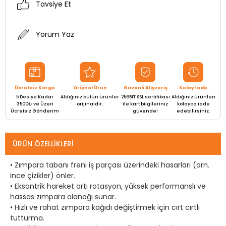
Tavsiye Et
Yorum Yaz
Ücretsiz Kargo
Orijinal Ürün
Güvenli Alışveriş
Kolay İade
5 Desiye Kadar
Aldığınız bütün ürünler
256BIT SSL sertifikası
Aldığınız ürünleri
3500₺ ve Üzeri
orijinaldir.
ile kart bilgileriniz
kolayca iade
Ücretsiz Gönderim
güvende!
edebilirsiniz.
ÜRÜN ÖZELLIKLERI
• Zımpara tabanı freni iş parçası üzerindeki hasarları (örn.
ince çizikler) önler.
• Eksantrik hareket artı rotasyon, yüksek performanslı ve
hassas zımpara olanağı sunar.
• Hızlı ve rahat zımpara kağıdı değiştirmek için cırt cırtlı
tutturma.