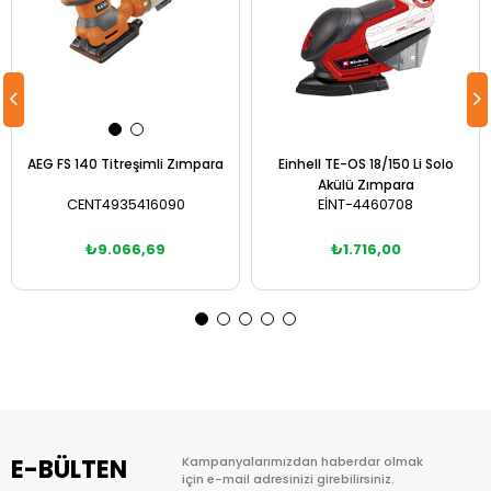
AEG FS 140 Titreşimli Zımpara
Einhell TE-OS 18/150 Li Solo
Akülü Zımpara
CENT4935416090
EİNT-4460708
₺9.066,69
₺1.716,00
Sepete Ekle
Sepete Ekle
E-BÜLTEN
Kampanyalarımızdan haberdar olmak
için e-mail adresinizi girebilirsiniz.