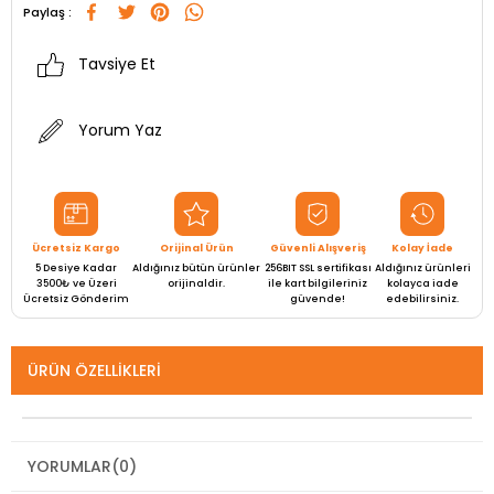
Paylaş :
Tavsiye Et
Yorum Yaz
Ücretsiz Kargo
Orijinal Ürün
Güvenli Alışveriş
Kolay İade
5 Desiye Kadar
Aldığınız bütün ürünler
256BIT SSL sertifikası
Aldığınız ürünleri
3500₺ ve Üzeri
orijinaldir.
ile kart bilgileriniz
kolayca iade
Ücretsiz Gönderim
güvende!
edebilirsiniz.
ÜRÜN ÖZELLIKLERI
YORUMLAR
(0)