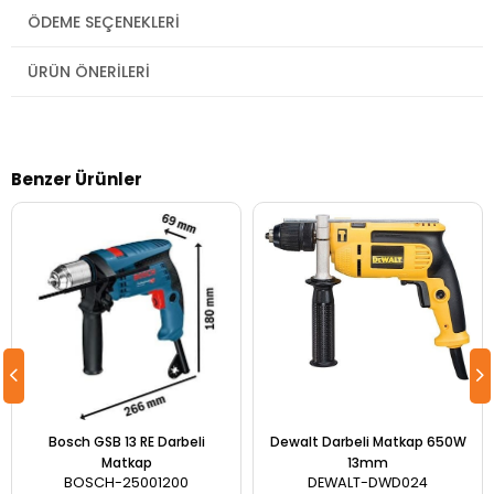
ÖDEME SEÇENEKLERI
ÜRÜN ÖNERILERI
Benzer Ürünler
Bosch GSB 13 RE Darbeli
Dewalt Darbeli Matkap 650W
Matkap
13mm
BOSCH-25001200
DEWALT-DWD024