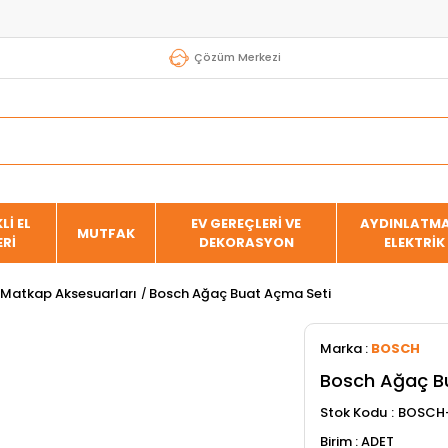
Çözüm Merkezi
Lİ EL
EV GEREÇLERİ VE
AYDINLATMA
MUTFAK
ERİ
DEKORASYON
ELEKTRİK
Matkap Aksesuarları
Bosch Ağaç Buat Açma Seti
Marka
:
BOSCH
Bosch Ağaç B
Stok Kodu
BOSCH
ADET