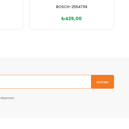
BOSCH-25547119
₺425,00
Sepete Ekle
Gönder
ediyorum.