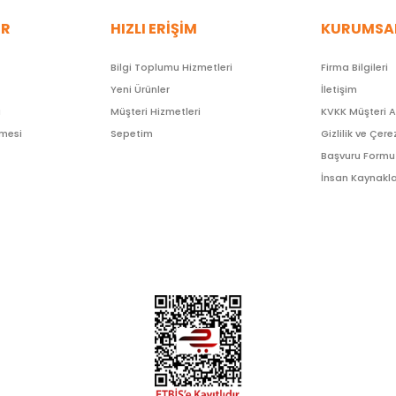
ER
HIZLI ERİŞİM
KURUMSA
Bilgi Toplumu Hizmetleri
Firma Bilgileri
Yeni Ürünler
İletişim
ı
Müşteri Hizmetleri
KVKK Müşteri 
şmesi
Sepetim
Gizlilik ve Çere
Başvuru Formu
İnsan Kaynakla