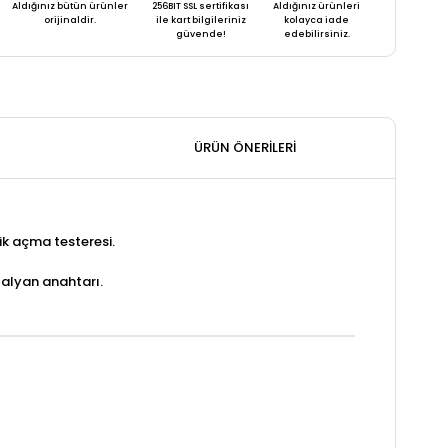
Aldığınız bütün ürünler
256BIT SSL sertifikası
Aldığınız ürünleri
orijinaldir.
ile kart bilgileriniz
kolayca iade
güvende!
edebilirsiniz.
ÜRÜN ÖNERILERI
ik açma testeresi.
r alyan anahtarı.