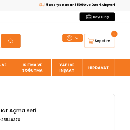
5 Desi’ye Kadar 3500₺ ve Üzeri Alışverişlerde
KARGO 
Bayi Girişi
0
Sepetim
 VE
ISITMA VE
YAPI VE
HIRDAVAT
SOĞUTMA
İNŞAAT
uat Açma Seti
-25546370