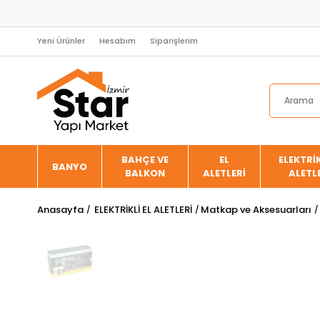
Yeni Ürünler
Hesabım
Siparişlerim
BAHÇE VE
EL
ELEKTRİK
BANYO
BALKON
ALETLERİ
ALETL
Anasayfa
ELEKTRİKLİ EL ALETLERİ
Matkap ve Aksesuarları