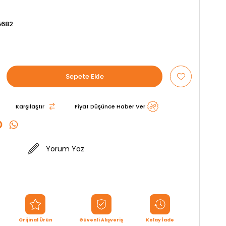
5682
Karşılaştır
Fiyat Düşünce Haber Ver
Yorum Yaz
Orijinal Ürün
Güvenli Alışveriş
Kolay İade