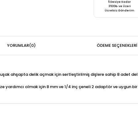
5 Desiye Kadar
3500₺ ve Üzeri
Ücretsiz Gönderim
YORUMLAR
(0)
ÖDEME SEÇENEKLERI
şak ahşapta delik açmak için sertleştirilmiş dişlere sahip 8 adet del
nize yardımcı olmak için 8 mm ve 1/4 inç çeneli 2 adaptör ve uygun bi