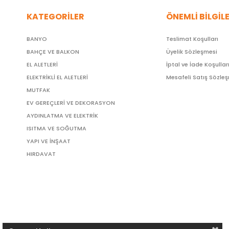
KATEGORİLER
ÖNEMLİ BİLGİL
BANYO
Teslimat Koşulları
BAHÇE VE BALKON
Üyelik Sözleşmesi
EL ALETLERİ
İptal ve İade Koşullar
ELEKTRİKLİ EL ALETLERİ
Mesafeli Satış Sözle
MUTFAK
EV GEREÇLERİ VE DEKORASYON
AYDINLATMA VE ELEKTRİK
ISITMA VE SOĞUTMA
YAPI VE İNŞAAT
HIRDAVAT