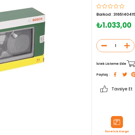
Barkod
:
316514041
₺1.033,00
İstek Listeme Ekle
Paylaş :
Tavsiye Et
Ücretsiz Kargo