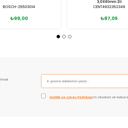
3,0X61mm 2li
BOSCH-25503014
CENT4932352349
₺99,00
₺87,05
Sepete Ekle
Sepete Ekle
olmak
.
Gizlilik ve Çerez Politikası
’nı okudum ve kabul 