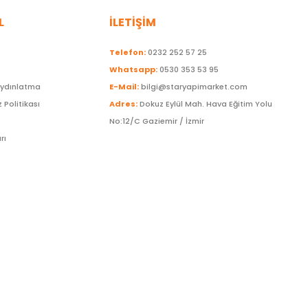
L
İLETİŞİM
Telefon:
0232 252 57 25
Whatsapp:
0530 353 53 95
Aydınlatma
E-Mail:
bilgi@staryapimarket.com
z Politikası
Adres:
Dokuz Eylül Mah. Hava Eğitim Yolu
No:12/C Gaziemir / İzmir
rı