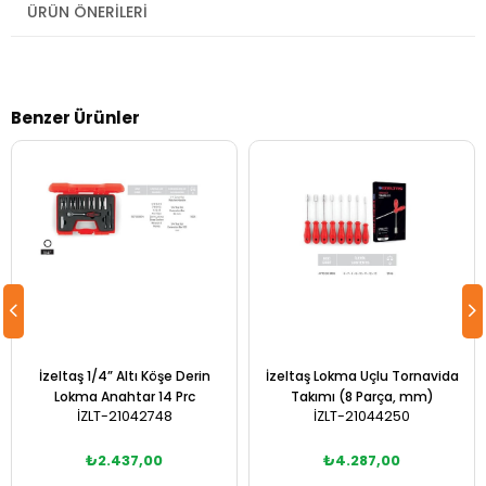
ÜRÜN ÖNERILERI
Benzer Ürünler
İzeltaş 1/4” Altı Köşe Derin
İzeltaş Lokma Uçlu Tornavida
Lokma Anahtar 14 Prc
Takımı (8 Parça, mm)
İZLT-21042748
İZLT-21044250
₺2.437,00
₺4.287,00