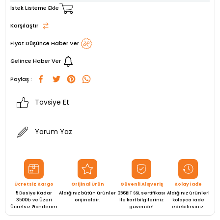
İstek Listeme Ekle
Karşılaştır
Fiyat Düşünce Haber Ver
Gelince Haber Ver
Paylaş :
Tavsiye Et
Yorum Yaz
Ücretsiz Kargo
Orijinal Ürün
Güvenli Alışveriş
Kolay İade
5 Desiye Kadar
Aldığınız bütün ürünler
256BIT SSL sertifikası
Aldığınız ürünleri
3500₺ ve Üzeri
orijinaldir.
ile kart bilgileriniz
kolayca iade
Ücretsiz Gönderim
güvende!
edebilirsiniz.