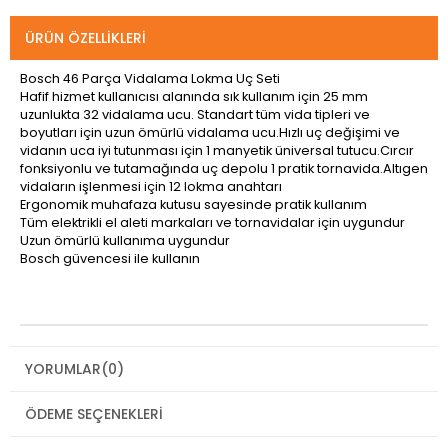
ÜRÜN ÖZELLIKLERI
Bosch 46 Parça Vidalama Lokma Uç Seti
Hafif hizmet kullanıcısı alanında sık kullanım için 25 mm
uzunlukta 32 vidalama ucu. Standart tüm vida tipleri ve
boyutları için uzun ömürlü vidalama ucu.Hızlı uç değişimi ve
vidanın uca iyi tutunması için 1 manyetik üniversal tutucu.Cırcır
fonksiyonlu ve tutamağında uç depolu 1 pratik tornavida.Altıgen
vidaların işlenmesi için 12 lokma anahtarı
Ergonomik muhafaza kutusu sayesinde pratik kullanım
Tüm elektrikli el aleti markaları ve tornavidalar için uygundur
Uzun ömürlü kullanıma uygundur
Bosch güvencesi ile kullanın
YORUMLAR
(0)
ÖDEME SEÇENEKLERI