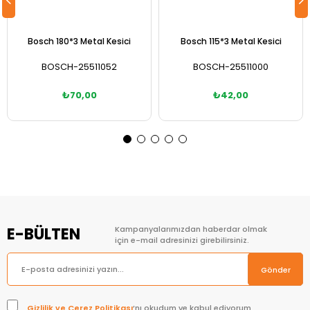
Bosch 180*3 Metal Kesici
Bosch 115*3 Metal Kesici
BOSCH-25511052
BOSCH-25511000
₺70,00
₺42,00
Sepete Ekle
Sepete Ekle
E-BÜLTEN
Kampanyalarımızdan haberdar olmak
için e-mail adresinizi girebilirsiniz.
Gönder
Gizlilik ve Çerez Politikası
’nı okudum ve kabul ediyorum.