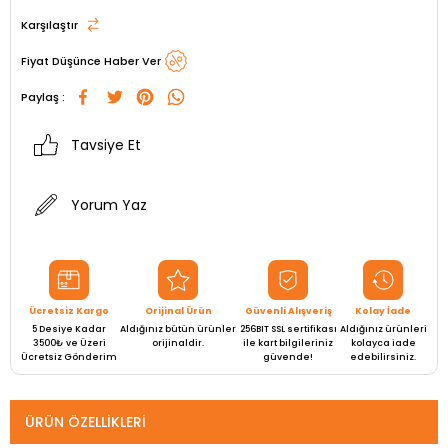
Karşılaştır
Fiyat Düşünce Haber Ver
Paylaş :
Tavsiye Et
Yorum Yaz
Ücretsiz Kargo
Orijinal Ürün
Güvenli Alışveriş
Kolay İade
5 Desiye Kadar
Aldığınız bütün ürünler
256BIT SSL sertifikası
Aldığınız ürünleri
3500₺ ve Üzeri
orijinaldir.
ile kart bilgileriniz
kolayca iade
Ücretsiz Gönderim
güvende!
edebilirsiniz.
ÜRÜN ÖZELLIKLERI