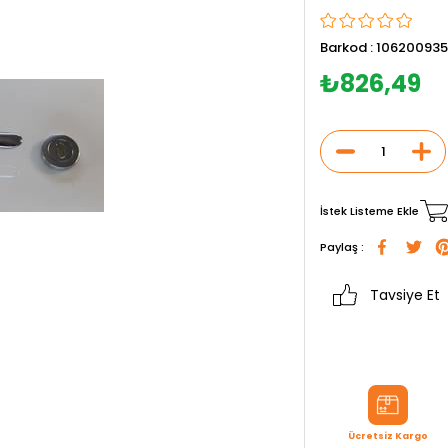
Barkod
:
106200935
₺826,49
İstek Listeme Ekle
Paylaş :
Tavsiye Et
Ücretsiz Kargo