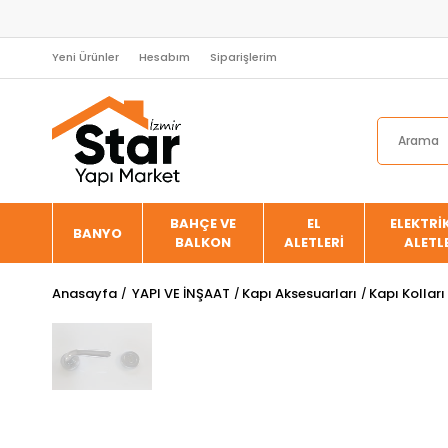
Yeni Ürünler
Hesabım
Siparişlerim
BAHÇE VE
EL
ELEKTRİK
BANYO
BALKON
ALETLERİ
ALETL
Anasayfa
YAPI VE İNŞAAT
Kapı Aksesuarları
Kapı Kolları