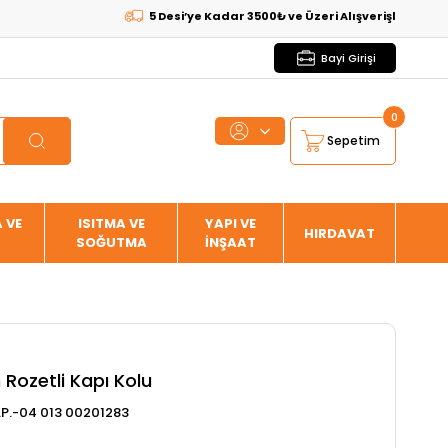
5 Desi’ye Kadar 3500₺ ve Üzeri Alışverişlerde
KARGO B
Bayi Girişi
0
Sepetim
 VE
ISITMA VE
YAPI VE
HIRDAVAT
SOĞUTMA
İNŞAAT
Rozetli Kapı Kolu
P.-04 013 00201283