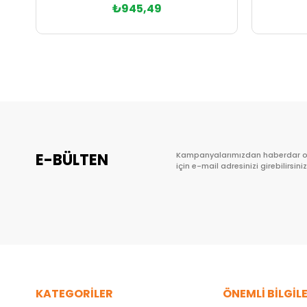
₺945,49
Sepete Ekle
E-BÜLTEN
Kampanyalarımızdan haberdar 
için e-mail adresinizi girebilirsiniz
KATEGORİLER
ÖNEMLİ BİLGİL