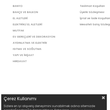
BANYO
Teslimat Koşulları
BAHÇE VE BALKON
Üyelik Sözleşmesi
EL ALETLERİ
İptal ve İade Koşullar
ELEKTRİKLİ EL ALETLERİ
Mesafeli Satış Sözle
MUTFAK
EV GEREÇLERİ VE DEKORASYON
AYDINLATMA VE ELEKTRİK
ISITMA VE SOĞUTMA
YAPI VE İNŞAAT
HIRDAVAT
Çerez Kullanımı
Sizlere en iyi alışveriş deneyimini sunabilmek adına sitemizde