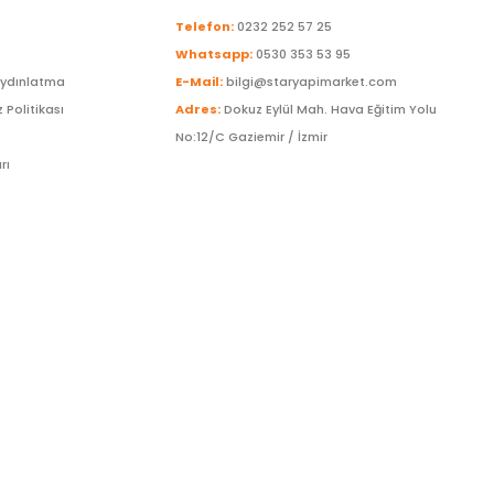
Telefon:
0232 252 57 25
Whatsapp:
0530 353 53 95
Aydınlatma
E-Mail:
bilgi@staryapimarket.com
z Politikası
Adres:
Dokuz Eylül Mah. Hava Eğitim Yolu
No:12/C Gaziemir / İzmir
rı