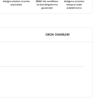
Aldığınız bütün ürünler
256BIT SSL sertifikası
Aldığınız ürünleri
orijinaldir.
ile kart bilgileriniz
kolayca iade
güvende!
edebilirsiniz.
ÜRÜN ÖNERILERI