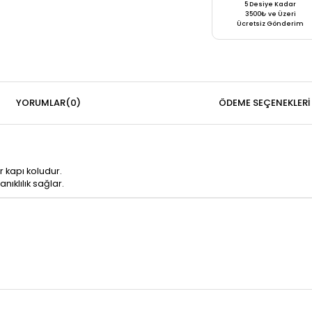
5 Desiye Kadar
3500₺ ve Üzeri
Ücretsiz Gönderim
YORUMLAR
(0)
ÖDEME SEÇENEKLERI
 kapı koludur.
nıklılık sağlar.