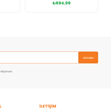
₺694,99
Sepete Ekle
Gönder
ediyorum.
L
İLETİŞİM