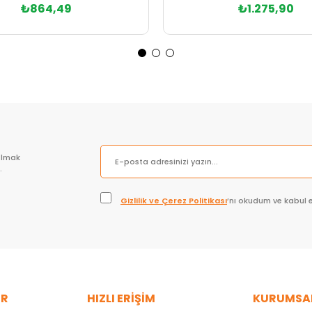
₺864,49
₺1.275,90
Sepete Ekle
Sepete Ekle
olmak
.
Gizlilik ve Çerez Politikası
’nı okudum ve kabul 
ER
HIZLI ERİŞİM
KURUMSA