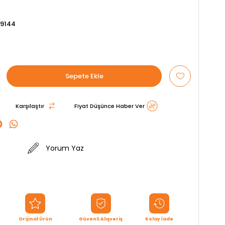
9144
Karşılaştır
Fiyat Düşünce Haber Ver
Yorum Yaz
Orijinal Ürün
Güvenli Alışveriş
Kolay İade