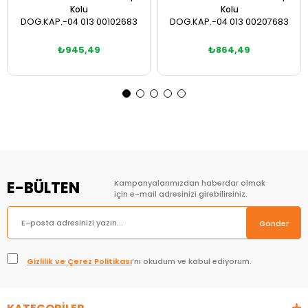
Kolu
Kolu
DOG.KAP.-04 013 00102683
DOG.KAP.-04 013 00207683
₺945,49
₺864,49
Sepete Ekle
Sepete Ekle
E-BÜLTEN
Kampanyalarımızdan haberdar olmak
için e-mail adresinizi girebilirsiniz.
Gönder
Gizlilik ve Çerez Politikası
’nı okudum ve kabul ediyorum.