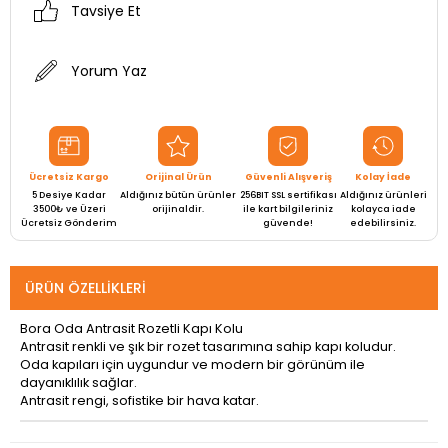
Tavsiye Et
Yorum Yaz
Ücretsiz Kargo
Orijinal Ürün
Güvenli Alışveriş
Kolay İade
5 Desiye Kadar
Aldığınız bütün ürünler
256BIT SSL sertifikası
Aldığınız ürünleri
3500₺ ve Üzeri
orijinaldir.
ile kart bilgileriniz
kolayca iade
Ücretsiz Gönderim
güvende!
edebilirsiniz.
ÜRÜN ÖZELLIKLERI
Bora Oda Antrasit Rozetli Kapı Kolu
Antrasit renkli ve şık bir rozet tasarımına sahip kapı koludur.
Oda kapıları için uygundur ve modern bir görünüm ile
dayanıklılık sağlar.
Antrasit rengi, sofistike bir hava katar.