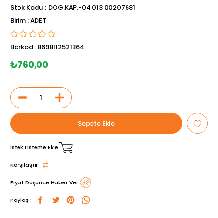
Stok Kodu
DOG.KAP.-04 013 00207681
ADET
Barkod
:
8698112521364
₺760,00
İstek Listeme Ekle
Karşılaştır
Fiyat Düşünce Haber Ver
Paylaş :