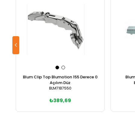
Blum Clip Top Blumotion 155 Derece 0
Blum
Açılım Düz
BLM71B7550
₺389,69
Sepete Ekle