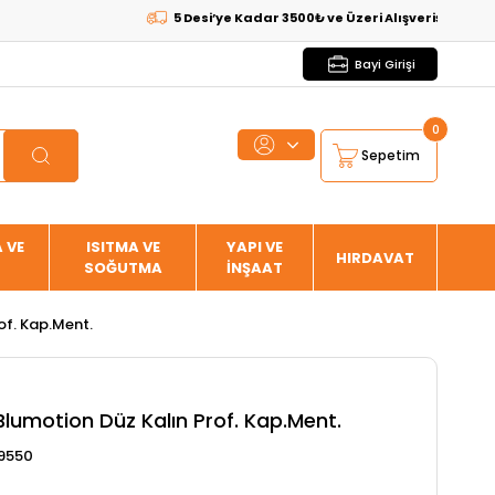
5 Desi’ye Kadar 3500₺ ve Üzeri Alışverişlerde
KARGO B
Bayi Girişi
0
Sepetim
 VE
ISITMA VE
YAPI VE
HIRDAVAT
SOĞUTMA
İNŞAAT
of. Kap.Ment.
Blumotion Düz Kalın Prof. Kap.Ment.
9550