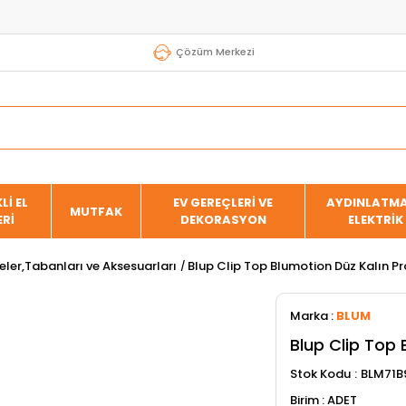
Çözüm Merkezi
Lİ EL
EV GEREÇLERİ VE
AYDINLATMA
MUTFAK
ERİ
DEKORASYON
ELEKTRİK
ler,Tabanları ve Aksesuarları
Blup Clip Top Blumotion Düz Kalın Pr
Marka
:
BLUM
Blup Clip Top 
Stok Kodu
BLM71B
ADET