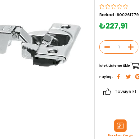
Barkod
:
900261779
₺227,91
İstek Listeme Ekle
Paylaş :
Tavsiye Et
Ücretsiz Kargo