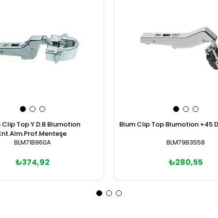
 Clip Top Y.D.B Blumotion
Blum Clip Top Blumotion +45 De
Ent.Alm.Prof.Menteşe
BLM71B960A
BLM79B3558
₺374,92
₺280,55
Sepete Ekle
Sepete Ekle