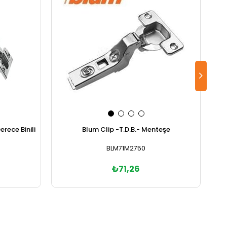
rece Binili
Blum Clip -T.D.B.- Menteşe
BLM71M2750
₺71,26
Sepete Ekle