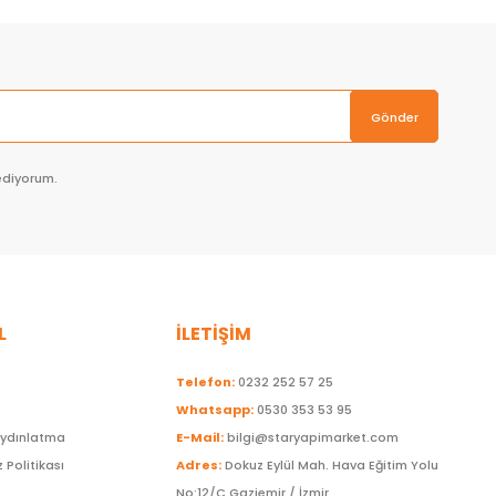
Gönder
ediyorum.
L
İLETİŞİM
Telefon:
0232 252 57 25
Whatsapp:
0530 353 53 95
Aydınlatma
E-Mail:
bilgi@staryapimarket.com
z Politikası
Adres:
Dokuz Eylül Mah. Hava Eğitim Yolu
No:12/C Gaziemir / İzmir