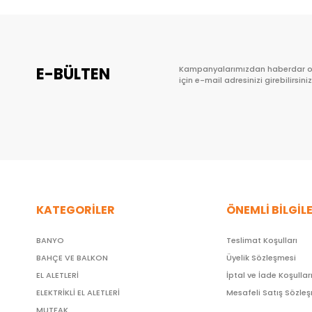
E-BÜLTEN
Kampanyalarımızdan haberdar 
için e-mail adresinizi girebilirsiniz
KATEGORİLER
ÖNEMLİ BİLGİL
BANYO
Teslimat Koşulları
BAHÇE VE BALKON
Üyelik Sözleşmesi
EL ALETLERİ
İptal ve İade Koşullar
ELEKTRİKLİ EL ALETLERİ
Mesafeli Satış Sözle
MUTFAK