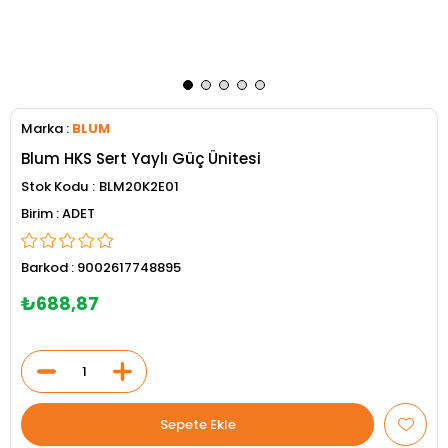
Marka
:
BLUM
Blum HKS Sert Yaylı Güç Ünitesi
Stok Kodu
BLM20K2E01
ADET
Barkod
:
9002617748895
₺688,87