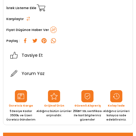
İstek Listeme Ekle
Karşılaştır
Fiyat Düşünce Haber Ver
Paylaş :
Tavsiye Et
Yorum Yaz
Ücretsiz Kargo
Orijinal Ürün
Güvenli Alışveriş
Kolay İade
5 Desiye Kadar
Aldığınız bütün ürünler
256BIT SSL sertifikası
Aldığınız ürünleri
3500₺ ve Üzeri
orijinaldir.
ile kart bilgileriniz
kolayca iade
Ücretsiz Gönderim
güvende!
edebilirsiniz.