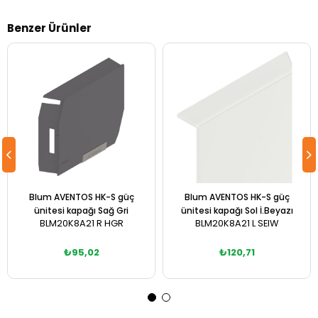
Benzer Ürünler
Blum AVENTOS HK-S güç
Blum AVENTOS HK-S güç
ünitesi kapağı Sağ Gri
ünitesi kapağı Sol İ.Beyazı
BLM20K8A21 R HGR
BLM20K8A21 L SEIW
₺95,02
₺120,71
Sepete Ekle
Sepete Ekle