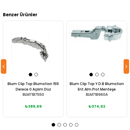
Benzer Ürünler
Blum Clip Top Blumotion 155
Blum Clip Top Y.D.B Blumotion
Derece 0 Açılım Düz
Ent.Alm.Prof.Menteşe
BLM71B7550
BLM71B960A
₺389,69
₺374,92
Sepete Ekle
Sepete Ekle