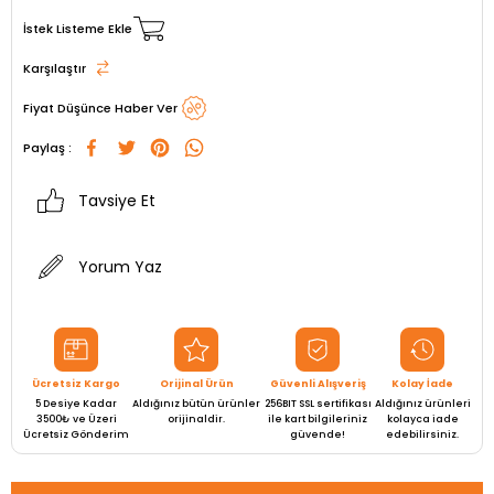
İstek Listeme Ekle
Karşılaştır
Fiyat Düşünce Haber Ver
Paylaş :
Tavsiye Et
Yorum Yaz
Ücretsiz Kargo
Orijinal Ürün
Güvenli Alışveriş
Kolay İade
5 Desiye Kadar
Aldığınız bütün ürünler
256BIT SSL sertifikası
Aldığınız ürünleri
3500₺ ve Üzeri
orijinaldir.
ile kart bilgileriniz
kolayca iade
Ücretsiz Gönderim
güvende!
edebilirsiniz.