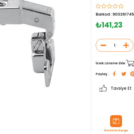
Barkod
:
900261745
₺141,23
İstek Listeme Ekle
Paylaş :
Tavsiye Et
Ücretsiz Kargo