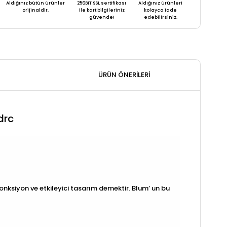
Aldığınız bütün ürünler
256BIT SSL sertifikası
Aldığınız ürünleri
orijinaldir.
ile kart bilgileriniz
kolayca iade
güvende!
edebilirsiniz.
ÜRÜN ÖNERILERI
drc
onksiyon ve etkileyici tasarım demektir. Blum’ un bu