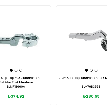
 Clip Top Y.D.B Blumotion
Blum Clip Top Blumotion +45 De
Ent.Alm.Prof.Menteşe
BLM71B960A
BLM79B3558
₺374,92
₺280,55