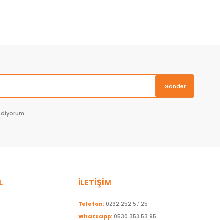
Sepete Ekle
Gönder
ediyorum.
L
İLETİŞİM
Telefon:
0232 252 57 25
Whatsapp:
0530 353 53 95