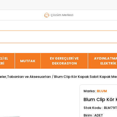
Çözüm Merkezi
Lİ EL
EV GEREÇLERİ VE
AYDINLATMA
MUTFAK
ERİ
DEKORASYON
ELEKTRİK
ler,Tabanları ve Aksesuarları
Blum Clip Kör Kapak Sabit Kapak Me
Marka
:
BLUM
Blum Clip Kör
Stok Kodu
BLM79T
ADET