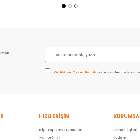
Sepete Ekle
Sepete Ekle
olmak
.
Gizlilik ve Çerez Politikası
’nı okudum ve kabul 
ER
HIZLI ERİŞİM
KURUMSA
Bilgi Toplumu Hizmetleri
Firma Bilgileri
Yeni Ürünler
İletişim