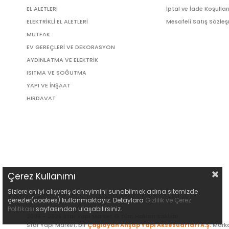
EL ALETLERİ
İptal ve İade Koşullar
ELEKTRİKLİ EL ALETLERİ
Mesafeli Satış Sözle
MUTFAK
EV GEREÇLERİ VE DEKORASYON
AYDINLATMA VE ELEKTRİK
ISITMA VE SOĞUTMA
YAPI VE İNŞAAT
HIRDAVAT
Çerez Kullanımı
Sizlere en iyi alışveriş deneyimini sunabilmek adına sitemizde
çerezler(cookies) kullanmaktayız. Detaylara
Gizlilik ve Çerez
Politikası
sayfasından ulaşabilirsiniz.
2009 - 2026 Star Yapı Market © Tüm Hakları Saklıdır.
Star Yapı Market, bir
Çağlayan Ahşap Yapı Aksesuarları A.Ş.
Marka