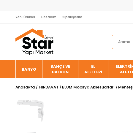
Yeni Ürünler
Hesabım
Siparişlerim
BAHÇE VE
EL
ELEKTRİK
BANYO
BALKON
ALETLERİ
ALETL
Anasayfa
HIRDAVAT
BLUM Mobilya Aksesuarları
Menteşe