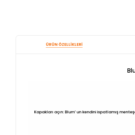
ÜRÜN ÖZELLIKLERI
Bl
Kapakları açın: Blum’ un kendini ispatlamış menteşe