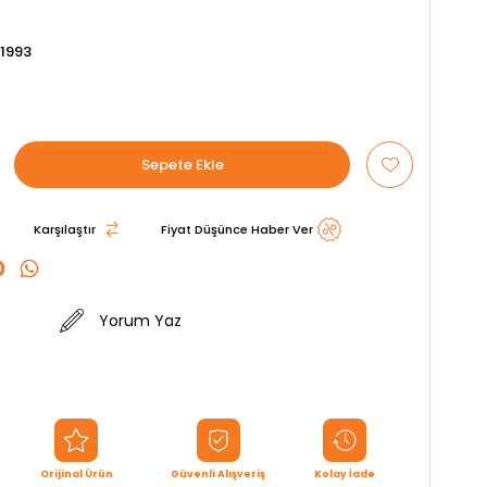
1993
Karşılaştır
Fiyat Düşünce Haber Ver
Yorum Yaz
Orijinal Ürün
Güvenli Alışveriş
Kolay İade