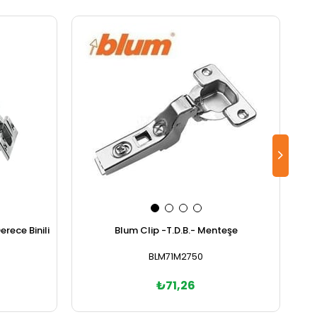
rece Binili
Blum Clip -T.D.B.- Menteşe
BLM71M2750
₺71,26