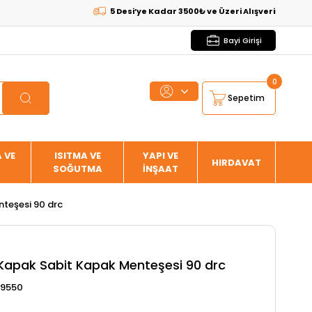
5 Desi’ye Kadar 3500₺ ve Üzeri Alışverişlerde
KARGO B
Bayi Girişi
0
Sepetim
 VE
ISITMA VE
YAPI VE
HIRDAVAT
SOĞUTMA
İNŞAAT
nteşesi 90 drc
 Kapak Sabit Kapak Menteşesi 90 drc
9550