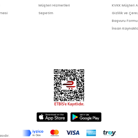
ı
Müşteri Hizmetleri
KVKK Müşteri 
şmesi
Sepetim
Gizlilik ve Çere
Başvuru Formu
İnsan Kaynakla
sıdır.