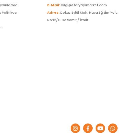
Aydınlatma
E-Mail:
bilgi@staryapimarket.com
z Politikası
Adres:
Dokuz Eylül Mah. Hava Eğitim Yolu
No:12/C Gaziemir / İzmir
rı