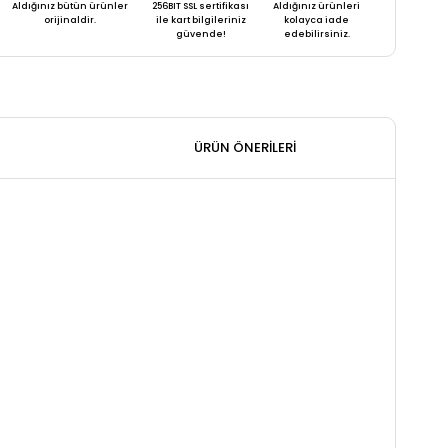
Aldığınız bütün ürünler
256BIT SSL sertifikası
Aldığınız ürünleri
orijinaldir.
ile kart bilgileriniz
kolayca iade
güvende!
edebilirsiniz.
ÜRÜN ÖNERILERI