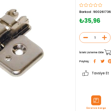
Barkod
:
900261736
₺35,96
İstek Listeme Ekle
Paylaş :
Tavsiye Et
Ücretsiz Kargo