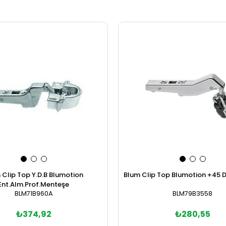
 Clip Top Y.D.B Blumotion
Blum Clip Top Blumotion +45 De
Ent.Alm.Prof.Menteşe
BLM71B960A
BLM79B3558
₺374,92
₺280,55