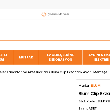
Çözüm Merkezi
Lİ EL
EV GEREÇLERİ VE
AYDINLATMA
MUTFAK
ERİ
DEKORASYON
ELEKTRİK
ler,Tabanları ve Aksesuarları
Blum Clip Ekzantirik Ayarlı Menteşe 
Marka
:
BLUM
Blum Clip Ekza
Stok Kodu
BLM173
ADET