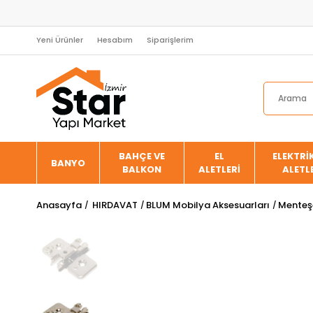
Yeni Ürünler
Hesabım
Siparişlerim
BAHÇE VE
EL
ELEKTRİK
BANYO
BALKON
ALETLERİ
ALETL
Anasayfa
HIRDAVAT
BLUM Mobilya Aksesuarları
Menteşe