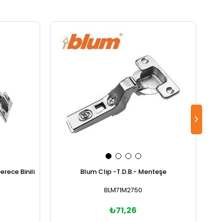
rece Binili
Blum Clip -T.D.B.- Menteşe
BLM71M2750
₺71,26