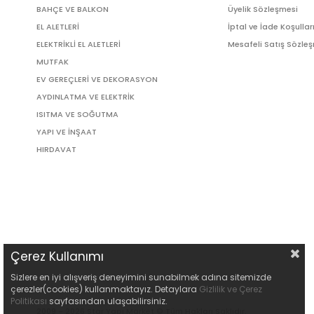
BAHÇE VE BALKON
Üyelik Sözleşmesi
EL ALETLERİ
İptal ve İade Koşullar
ELEKTRİKLİ EL ALETLERİ
Mesafeli Satış Sözle
MUTFAK
EV GEREÇLERİ VE DEKORASYON
AYDINLATMA VE ELEKTRİK
ISITMA VE SOĞUTMA
YAPI VE İNŞAAT
HIRDAVAT
Çerez Kullanımı
Sizlere en iyi alışveriş deneyimini sunabilmek adına sitemizde
çerezler(cookies) kullanmaktayız. Detaylara
Gizlilik ve Çerez
Politikası
sayfasından ulaşabilirsiniz.
2009 - 2026 Star Yapı Market © Tüm Hakları Saklıdır.