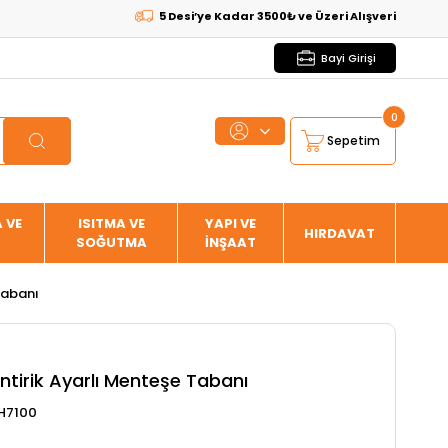
5 Desi’ye Kadar 3500₺ ve Üzeri Alışverişlerde
KARGO B
Bayi Girişi
0
Sepetim
 VE
ISITMA VE
YAPI VE
HIRDAVAT
SOĞUTMA
İNŞAAT
Tabanı
ntirik Ayarlı Menteşe Tabanı
H7100