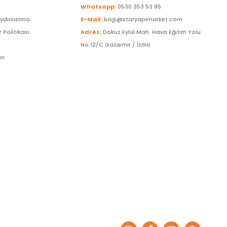
Whatsapp:
0530 353 53 95
Aydınlatma
E-Mail:
bilgi@staryapimarket.com
z Politikası
Adres:
Dokuz Eylül Mah. Hava Eğitim Yolu
No:12/C Gaziemir / İzmir
rı