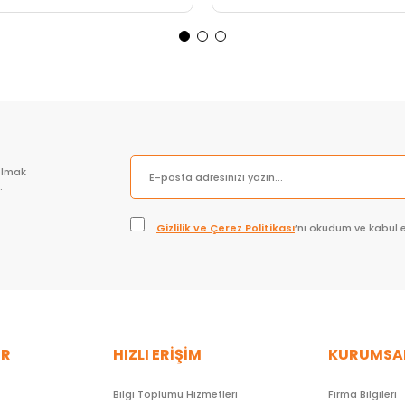
Sepete Ekle
Sepete Ekle
olmak
.
Gizlilik ve Çerez Politikası
’nı okudum ve kabul 
ER
HIZLI ERİŞİM
KURUMSA
Bilgi Toplumu Hizmetleri
Firma Bilgileri