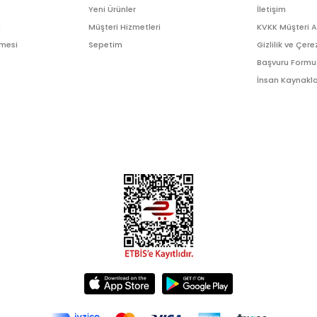
Yeni Ürünler
İletişim
ı
Müşteri Hizmetleri
KVKK Müşteri 
şmesi
Sepetim
Gizlilik ve Çere
Başvuru Formu
İnsan Kaynakla