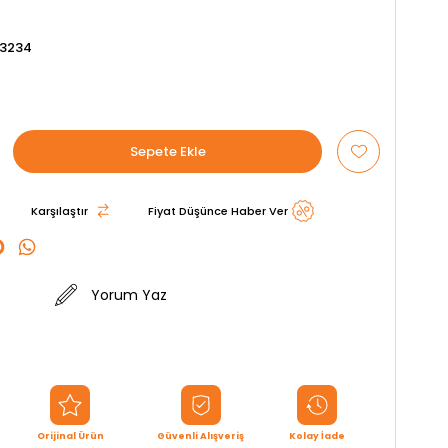
3234
Karşılaştır
Fiyat Düşünce Haber Ver
Yorum Yaz
Orijinal Ürün
Güvenli Alışveriş
Kolay İade