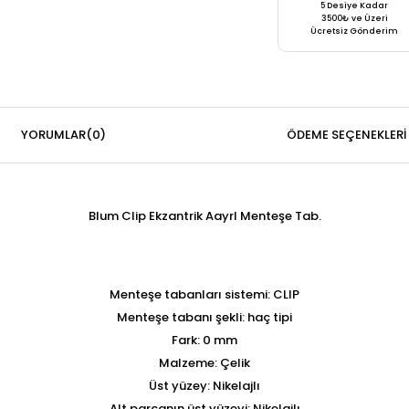
5 Desiye Kadar
3500₺ ve Üzeri
Ücretsiz Gönderim
YORUMLAR
(0)
ÖDEME SEÇENEKLERI
Blum Clip Ekzantrik Aayrl Menteşe Tab.
Menteşe tabanları sistemi: CLIP
Menteşe tabanı şekli: haç tipi
Fark: 0 mm
Malzeme: Çelik
Üst yüzey: Nikelajlı
Alt parçanın üst yüzeyi: Nikelajlı