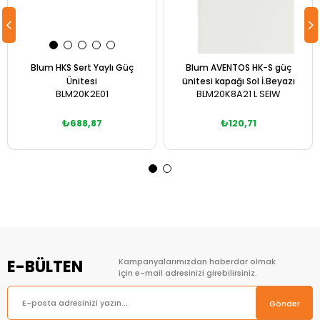
Blum HKS Sert Yaylı Güç
Blum AVENTOS HK-S güç
Ünitesi
ünitesi kapağı Sol İ.Beyazı
BLM20K2E01
BLM20K8A21 L SEIW
₺688,87
₺120,71
Sepete Ekle
Sepete Ekle
E-BÜLTEN
Kampanyalarımızdan haberdar olmak
için e-mail adresinizi girebilirsiniz.
Gönder