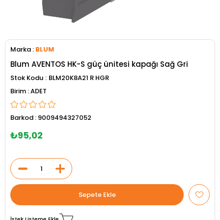
Marka
:
BLUM
Blum AVENTOS HK-S güç ünitesi kapağı Sağ Gri
Stok Kodu
BLM20K8A21 R HGR
ADET
Barkod
:
9009494327052
₺95,02
İstek Listeme Ekle