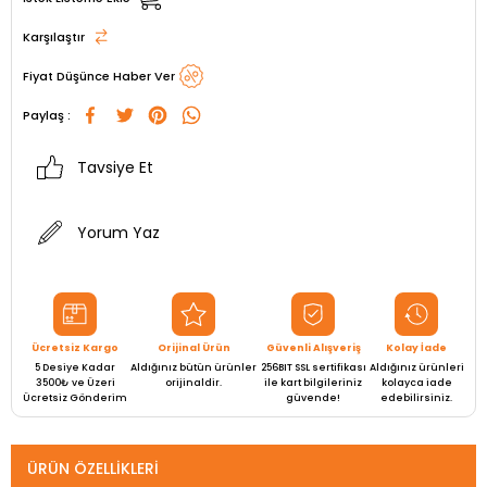
Karşılaştır
Fiyat Düşünce Haber Ver
Paylaş :
Tavsiye Et
Yorum Yaz
Ücretsiz Kargo
Orijinal Ürün
Güvenli Alışveriş
Kolay İade
5 Desiye Kadar
Aldığınız bütün ürünler
256BIT SSL sertifikası
Aldığınız ürünleri
3500₺ ve Üzeri
orijinaldir.
ile kart bilgileriniz
kolayca iade
Ücretsiz Gönderim
güvende!
edebilirsiniz.
ÜRÜN ÖZELLIKLERI