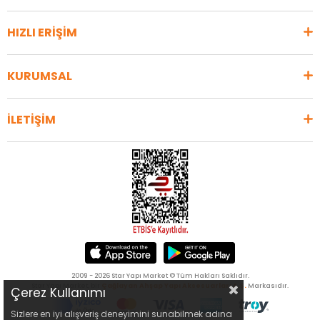
HIZLI ERİŞİM
KURUMSAL
İLETİŞİM
2009 - 2026 Star Yapı Market © Tüm Hakları Saklıdır.
Star Yapı Market, bir
Çağlayan Ahşap Yapı Aksesuarları A.Ş.
Markasıdır.
Çerez Kullanımı
Sizlere en iyi alışveriş deneyimini sunabilmek adına