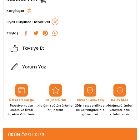
Karşılaştır
Fiyat Düşünce Haber Ver
Paylaş :
Tavsiye Et
Yorum Yaz
Ücretsiz Kargo
Orijinal Ürün
Güvenli Alışveriş
Kolay İade
5 Desiye Kadar
Aldığınız bütün ürünler
256BIT SSL sertifikası
Aldığınız ürünleri
3500₺ ve Üzeri
orijinaldir.
ile kart bilgileriniz
kolayca iade
Ücretsiz Gönderim
güvende!
edebilirsiniz.
ÜRÜN ÖZELLIKLERI