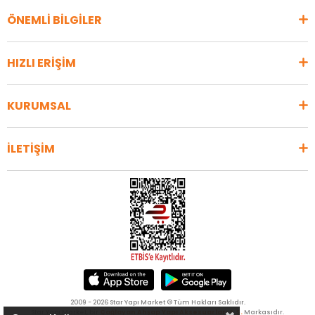
ÖNEMLİ BİLGİLER
HIZLI ERİŞİM
KURUMSAL
İLETİŞİM
2009 - 2026 Star Yapı Market © Tüm Hakları Saklıdır.
Star Yapı Market, bir
Çağlayan Ahşap Yapı Aksesuarları A.Ş.
Markasıdır.