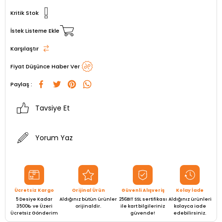
Kritik Stok
İstek Listeme Ekle
Karşılaştır
Fiyat Düşünce Haber Ver
Paylaş :
Tavsiye Et
Yorum Yaz
Ücretsiz Kargo
Orijinal Ürün
Güvenli Alışveriş
Kolay İade
5 Desiye Kadar
Aldığınız bütün ürünler
256BIT SSL sertifikası
Aldığınız ürünleri
3500₺ ve Üzeri
orijinaldir.
ile kart bilgileriniz
kolayca iade
Ücretsiz Gönderim
güvende!
edebilirsiniz.