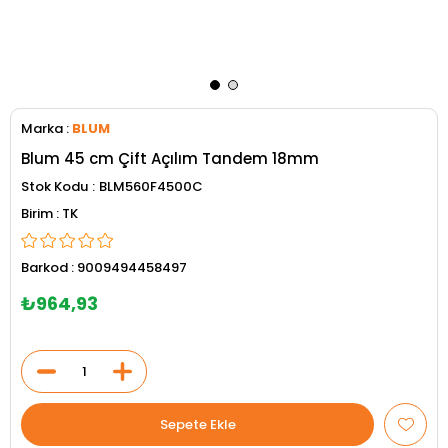
Marka
:
BLUM
Blum 45 cm Çift Açılım Tandem 18mm
Stok Kodu
BLM560F4500C
TK
Barkod
:
9009494458497
₺964,93