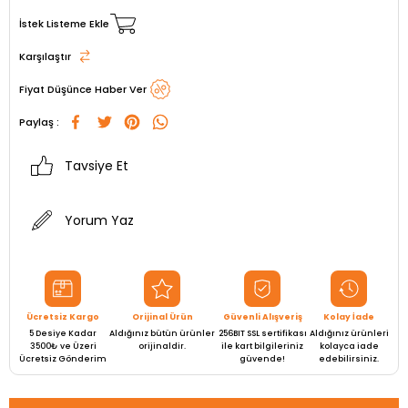
İstek Listeme Ekle
Karşılaştır
Fiyat Düşünce Haber Ver
Paylaş :
Tavsiye Et
Yorum Yaz
Ücretsiz Kargo
Orijinal Ürün
Güvenli Alışveriş
Kolay İade
5 Desiye Kadar
Aldığınız bütün ürünler
256BIT SSL sertifikası
Aldığınız ürünleri
3500₺ ve Üzeri
orijinaldir.
ile kart bilgileriniz
kolayca iade
Ücretsiz Gönderim
güvende!
edebilirsiniz.