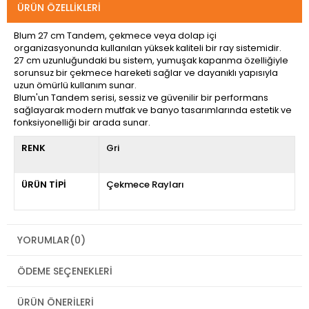
ÜRÜN ÖZELLIKLERI
Blum 27 cm Tandem, çekmece veya dolap içi
organizasyonunda kullanılan yüksek kaliteli bir ray sistemidir.
27 cm uzunluğundaki bu sistem, yumuşak kapanma özelliğiyle
sorunsuz bir çekmece hareketi sağlar ve dayanıklı yapısıyla
uzun ömürlü kullanım sunar.
Blum'un Tandem serisi, sessiz ve güvenilir bir performans
sağlayarak modern mutfak ve banyo tasarımlarında estetik ve
fonksiyonelliği bir arada sunar.
RENK
Gri
ÜRÜN TİPİ
Çekmece Rayları
YORUMLAR
(0)
ÖDEME SEÇENEKLERI
ÜRÜN ÖNERILERI